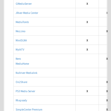
GMediaServer
X
JRiver Media Center
X
MediaTomb
X
Mezzmo
X
MiniDLNA
X
MythTV
X
Nero
X
MediaHome
Nullriver Medialink
On2Share
X
PS3 Media Server
X
X
Rhapsody
X
SimpleCenter Premium
X