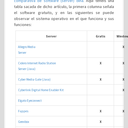
comparativa de software (server) dlna
. Aquí tenéis una
tabla sacada de dicho artículo, la primera columna señala
el software gratuito, y en las siguientes se puede
observar el sistema operativo en el que funciona y sus
funciones:
Server
Gratis
Windo
Allegro Media
X
Server
Cidero Internet Radio Station
X
X
Server (Java)
Cyber Media Gate (Java)
X
X
Cyberlink Digital Home Enabler Kit
X
Elgato Eyeconnect
Fuppes
X
X
Geexbox
X