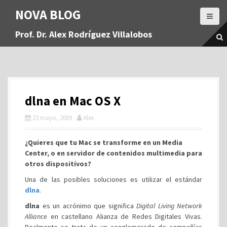
S
NOVA BLOG
a
l
Prof. Dr. Alex Rodríguez Villalobos
t
a
r
a
l
c
dlna en Mac OS X
o
n
23 mayo, 2009
Alex
t
e
¿Quieres que tu Mac se transforme en un Media
n
Center, o en servidor de contenidos multimedia para
i
otros dispositivos?
d
o
Una de las posibles soluciones es utilizar el estándar
dlna
.
dlna
es un acrónimo que significa
Digital Living Network
Alliance
en castellano Alianza de Redes Digitales Vivas.