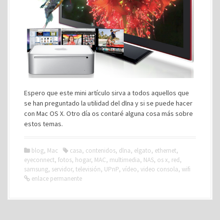
Espero que este mini artículo sirva a todos aquellos que
se han preguntado la utilidad del dlna y si se puede hacer
con Mac OS X. Otro día os contaré alguna cosa más sobre
estos temas.
blog
,
Mac
casa
,
contenidos
,
dlna
,
elgato
,
ethernet
,
eyeconnect
,
fotos
,
hogar
,
MAC
,
multimedia
,
NAS
,
os x
,
red
,
samsung
,
servidor
,
televisión
,
UPnP
,
vídeo
,
video consola
,
wifi
enlace permanente