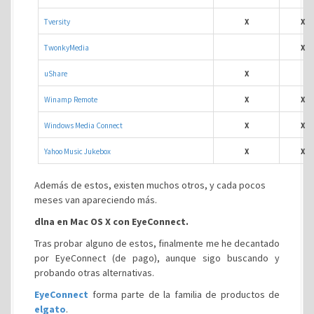
Tversity
X
X
TwonkyMedia
X
uShare
X
Winamp Remote
X
X
Windows Media Connect
X
X
Yahoo Music Jukebox
X
X
Además de estos, existen muchos otros, y cada pocos
meses van apareciendo más.
dlna en Mac OS X con EyeConnect.
Tras probar alguno de estos, finalmente me he decantado
por EyeConnect (de pago), aunque sigo buscando y
probando otras alternativas.
EyeConnect
forma parte de la familia de productos de
elgato
.