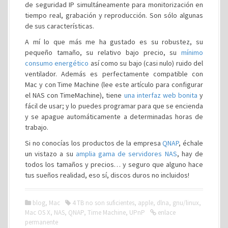
de seguridad IP simultáneamente para monitorización en
tiempo real, grabación y reproducción. Son sólo algunas
de sus características.
A mí lo que más me ha gustado es su robustez, su
pequeño tamaño, su relativo bajo precio, su
mínimo
consumo energético
así como su bajo (casi nulo) ruido del
ventilador. Además es perfectamente compatible con
Mac y con Time Machine (lee este artículo para configurar
el NAS con TimeMachine), tiene
una interfaz web bonita
y
fácil de usar; y lo puedes programar para que se encienda
y se apague automáticamente a determinadas horas de
trabajo.
Si no conocías los productos de la empresa
QNAP
, échale
un vistazo a su
amplia gama de servidores NAS
, hay de
todos los tamaños y precios… y seguro que alguno hace
tus sueños realidad, eso sí, discos duros no incluidos!
blog
,
Mac
4 TB no son suficientes
,
apple
,
dlna
,
gnu/linux
,
Mac OS X
,
NAS
,
QNAP
,
Time Machine
,
UPnP
enlace
permanente