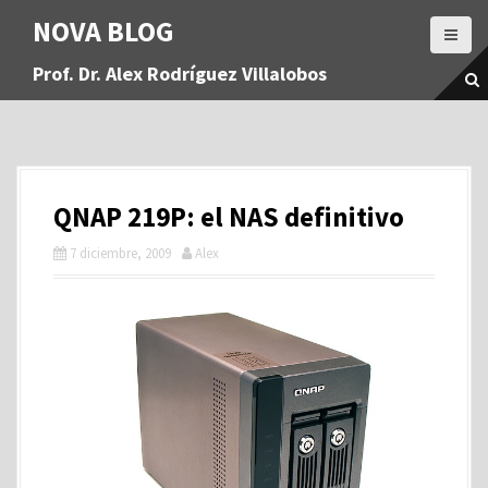
S
NOVA BLOG
a
l
Prof. Dr. Alex Rodríguez Villalobos
t
a
r
a
l
c
QNAP 219P: el NAS definitivo
o
n
7 diciembre, 2009
Alex
t
e
n
i
d
o