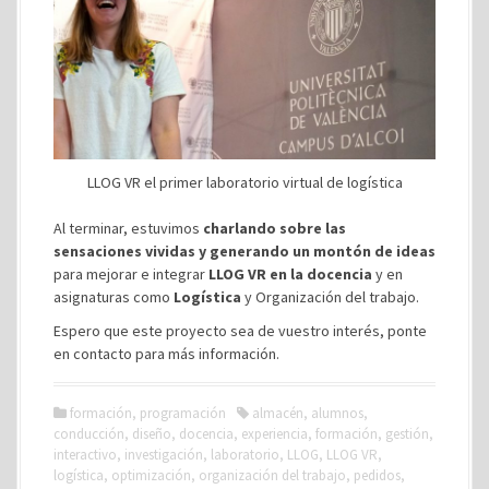
LLOG VR el primer laboratorio virtual de logística
Al terminar, estuvimos
charlando sobre las
sensaciones vividas y generando un montón de ideas
para mejorar e integrar
LLOG VR en la docencia
y en
asignaturas como
Logística
y Organización del trabajo.
Espero que este proyecto sea de vuestro interés, ponte
en contacto para más información.
formación
,
programación
almacén
,
alumnos
,
conducción
,
diseño
,
docencia
,
experiencia
,
formación
,
gestión
,
interactivo
,
investigación
,
laboratorio
,
LLOG
,
LLOG VR
,
logística
,
optimización
,
organización del trabajo
,
pedidos
,