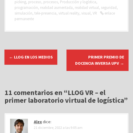
picking
,
proceso
,
procesos
,
Producción y logística
,
programación
,
realidad aumentada
,
realidad virtual
,
seguridad
,
simulación
,
tele-presencia
,
virtual reality
,
visual
,
VR
enlace
permanente
N
←
LLOG EN LOS MEDIOS
PRIMER PREMIO DE
a
DOCENCIA INVERSA UPV
→
v
e
g
11 comentarios en “
LLOG VR – el
a
primer laboratorio virtual de logística
”
c
i
ó
Alex
dice:
n
21 diciembre, 2022 a las 9:05 am