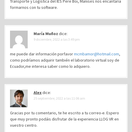
Transporte y Logística del IES Pere Boi, Manises nos encantaría
formarnos con tu software.
María Muñoz
dice:
9 diciembre, 2022 a las 3:49 pm
me puede dar información porfavor
mcmbamor@hotmail.com
,
como podríamos adquirir también el laboratorio virtual soy de
Ecuador,me interesa saber como lo adquiero.
Alex
dice:
25 septiembre, 2022 a las 11:06 am
Gracias por tu comentario, te he escrito a tu correo-e. Espero
que muy pronto podáis disfrutar de la experiencia LLOG VR en
vuestro centro.