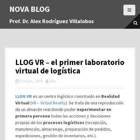
S
NOVA BLOG
a
l
Prof. Dr. Alex Rodríguez Villalobos
t
a
r
a
l
c
LLOG VR – el primer laboratorio
o
n
virtual de logística
t
9 mayo, 2018
Alex
e
n
i
LLOG VR
es un centro logístico construido en
Realidad
d
Virtual
(
VR – Virtual Reality
). Se trata de una reproducción
o
de un almacén real donde poder
experimentar en
primera persona
todas las acciones y decisiones
propias de los
procesos logísticos
(recepción,
manutención, almacenaje, preparación de pedidos,
expediciones, gestión de inventarios, etc.).