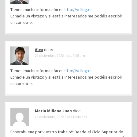
d
Tienes mucha información en
http://vr.llog.es
e
Echadle un vistazo y si estáis interesados me podéis escribir
e
un correo-e.
n
t
r
Alex
dice:
a
21 diciembre, 2022 a las 9:05 am
d
a
Tienes mucha información en
http://vr.llog.es
Echadle un vistazo y si estáis interesados me podéis escribir
s
un correo-e.
Maria Miñana Juan
dice:
21 diciembre, 2022 a las 12:44 am
Enhorabuena por vuestro trabajo!!! Desde el Ciclo Superior de