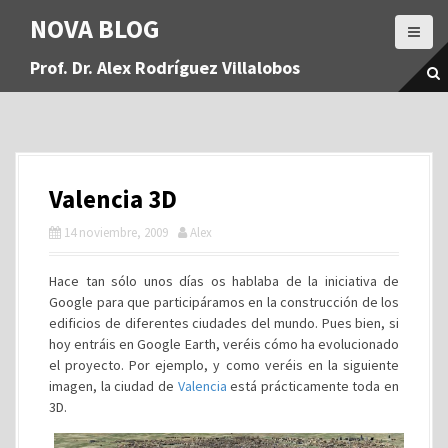
S
NOVA BLOG
a
l
Prof. Dr. Alex Rodríguez Villalobos
t
a
r
a
l
c
Valencia 3D
o
n
14 noviembre, 2009
Alex
t
e
Hace tan sólo unos días os hablaba de la iniciativa de
n
Google para que participáramos en la construcción de los
i
edificios de diferentes ciudades del mundo. Pues bien, si
d
hoy entráis en Google Earth, veréis cómo ha evolucionado
o
el proyecto. Por ejemplo, y como veréis en la siguiente
imagen, la ciudad de
Valencia
está prácticamente toda en
3D.