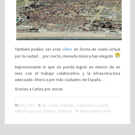
También podéis ver este
vídeo
en forma de vuelo virtual
por la ciudad… por cierto, menuda música han elegido
Impresionante lo que se puede lograr en menos de un
mes con el trabajo colaborativo y la infraestructura
adecuada. Ahora a por más ciudades de España…
Gracias a Carlos por avisar.
GIS y GPS
3D
,
calles
,
ciudades
,
colaborativo
,
Earth
,
edificios
,
google
,
trabajo
,
Valencia
enlace permanente