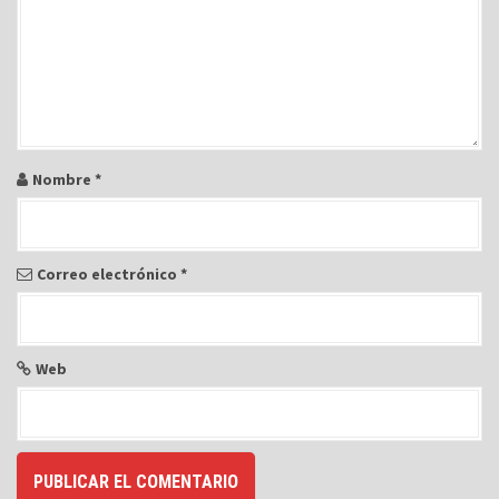
n
t
r
a
d
a
Nombre
*
s
Correo electrónico
*
Web