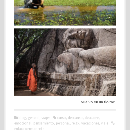
… vuelvo en un tic-tac.
blog
,
general
,
viajes
curso
,
descanso
,
descubrir
,
emocional
,
pensamiento
,
personal
,
relax
,
vacaciones
,
viaje
enlace permanente