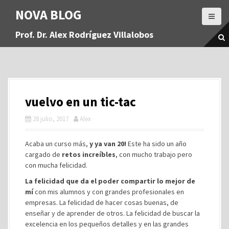
S
NOVA BLOG
a
l
Prof. Dr. Alex Rodríguez Villalobos
t
a
r
a
l
c
vuelvo en un tic-tac
o
n
28 julio, 2017
Alex
t
e
Acaba un curso más,
y ya van 20!
Este ha sido un año
n
cargado de
retos increíbles
, con mucho trabajo pero
i
con mucha felicidad.
d
o
La felicidad que da el poder compartir lo mejor de
mí
con mis alumnos y con grandes profesionales en
empresas. La felicidad de hacer cosas buenas, de
enseñar y de aprender de otros. La felicidad de buscar la
excelencia en los pequeños detalles y en las grandes