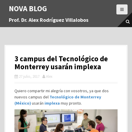
S
NOVA BLOG
a
l
Prof. Dr. Alex Rodríguez Villalobos
t
a
r
a
l
c
3 campus del Tecnológico de
o
n
Monterrey usarán implexa
t
27 julio, 2017
Alex
e
n
i
Quiero compartir mi alegría con vosotros, ya que dos
d
nuevos campus del
Tecnológico de Monterrey
o
(México)
usarán
implexa
muy pronto.