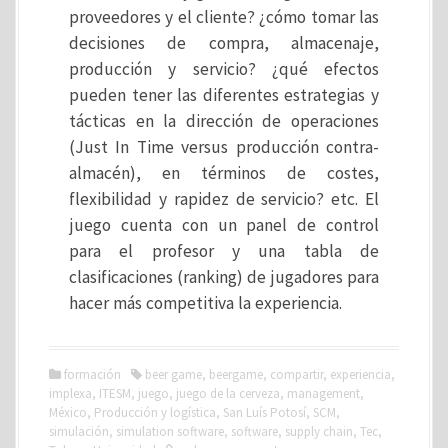
proveedores y el cliente? ¿cómo tomar las
decisiones de compra, almacenaje,
producción y servicio? ¿qué efectos
pueden tener las diferentes estrategias y
tácticas en la dirección de operaciones
(Just In Time versus producción contra-
almacén), en términos de costes,
flexibilidad y rapidez de servicio? etc. El
juego cuenta con un panel de control
para el profesor y una tabla de
clasificaciones (ranking) de jugadores para
hacer más competitiva la experiencia.
formación
beer game
,
beergame
,
compartir
,
experiencia
,
implexa
,
ITESM
,
juego
,
juego de la cerveza
,
management
,
México
,
Producción y logística
,
San Luís Potosí
,
SCM
,
simulación
,
simulation software
,
software
,
supply chain
,
Tec
,