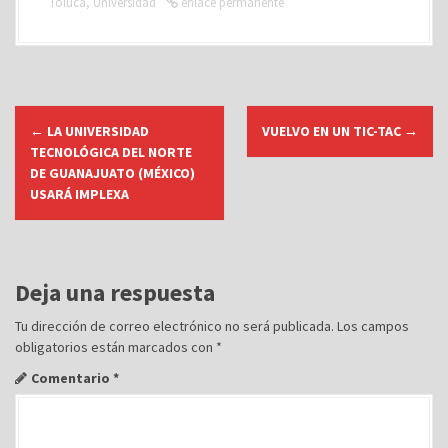
Toluca
,
Universidad
enlace permanente
N
←
LA UNIVERSIDAD
VUELVO EN UN TIC-TAC
→
a
TECNOLÓGICA DEL NORTE
v
DE GUANAJUATO (MÉXICO)
USARÁ IMPLEXA
e
g
a
c
Deja una respuesta
i
Tu dirección de correo electrónico no será publicada.
Los campos
ó
obligatorios están marcados con
*
n
Comentario
*
d
e