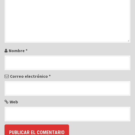
e
n
t
r
a
d
a
Nombre
*
s
Correo electrónico
*
Web