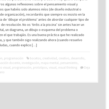
os algunas reflexiones sobre el pensamiento visual y
Los que habéis sido alumnos míos (de diseño industrial o
 de organización), recordaréis que siempre os insisto en la
a de ‘dibujar el problema’ antes de abordar cualquier tipo de
 de resolución. No os ‘tiréis a la piscina’ sin antes hacer un
al, un diagrama, un dibujo o esquema del problema o
n el que trabajáis. Es una buena práctica que he realizado
da, y que también sigo realizando ahora (cuando resuelvo
dudas, cuando explico […]
ón
,
programación
bocetos
,
creatividad
,
creativo
,
desarrollo
,
vación docente
,
investigación
,
mapa mental
,
pensamiento
,
o visual
,
programación
,
prototipos
,
visual
,
visual thinking
Deja
ario