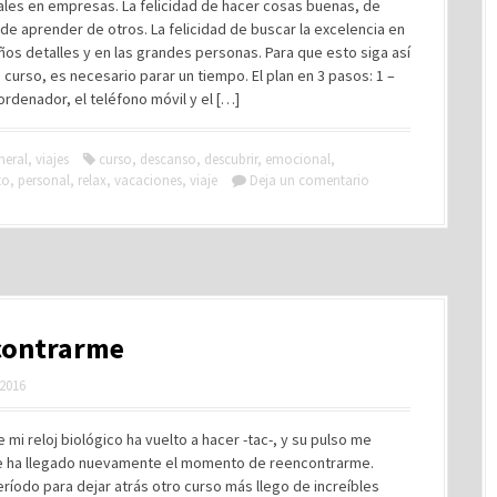
ales en empresas. La felicidad de hacer cosas buenas, de
de aprender de otros. La felicidad de buscar la excelencia en
os detalles y en las grandes personas. Para que esto siga así
 curso, es necesario parar un tiempo. El plan en 3 pasos: 1 –
ordenador, el teléfono móvil y el […]
neral
,
viajes
curso
,
descanso
,
descubrir
,
emocional
,
to
,
personal
,
relax
,
vacaciones
,
viaje
Deja un comentario
contrarme
 2016
e mi reloj biológico ha vuelto a hacer -tac-, y su pulso me
e ha llegado nuevamente el momento de reencontrarme.
eríodo para dejar atrás otro curso más llego de increíbles