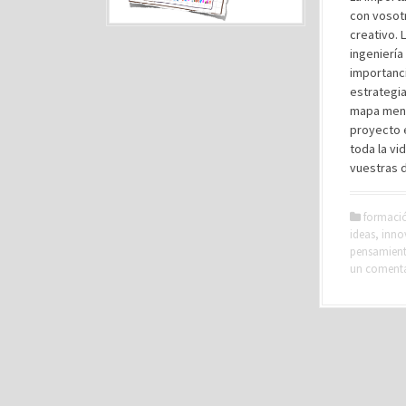
con vosotr
creativo. 
ingeniería
importanci
estrategia
mapa ment
proyecto e
toda la vi
vuestras 
formaci
ideas
,
inno
pensamient
un coment