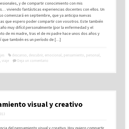
fesionales, y de compartir conocimiento con mis
s… viviendo fantásticas experiencias docentes con ellos. Un
so comenzará en septiembre, que ya anticipa nuevas
ias que espero poder compartir con vosotros. Este también
 año muy difícil personalmente (por la enfermedad y el
nto de mi madre, tras el de mi padre hace unos dos años y
sí que también es un período de […]
jes
descanso
,
descubrir
,
emocional
,
pensamiento
,
personal
,
,
viaje
Deja un comentario
miento visual y creativo
2013
ncia del pensamiento visual y creativo. Hoy quiero compartir