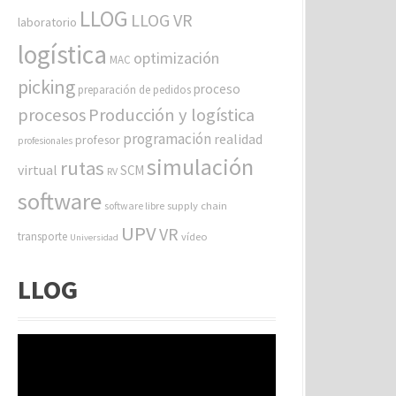
LLOG
LLOG VR
laboratorio
logística
optimización
MAC
picking
proceso
preparación de pedidos
procesos
Producción y logística
programación
realidad
profesor
profesionales
simulación
rutas
virtual
SCM
RV
software
software libre
supply chain
UPV
VR
transporte
vídeo
Universidad
LLOG