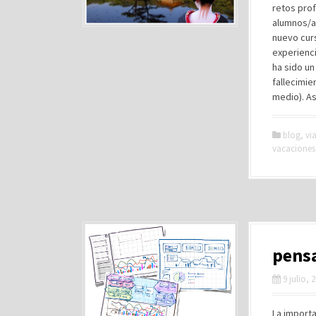
retos pro
alumnos/a
nuevo cur
experienc
ha sido un
fallecimie
medio). A
blog
,
via
vacaciones
pensa
9 julio, 
La importa