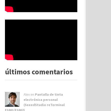
últimos comentarios
Alex
en
Pantalla de tinta
electrónica personal
(SeeedStudio reTerminal
E1001/E1002)