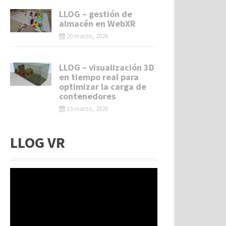
LLOG – gestión de
almacén en WebXR
20 marzo, 2026
LLOG – visualización 3D
en tiempo real para
optimizar la carga de
contenedores
19 marzo, 2026
LLOG VR