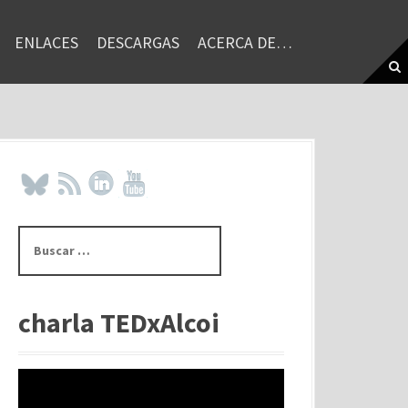
ENLACES
DESCARGAS
ACERCA DE…
B
u
s
c
a
charla TEDxAlcoi
r
: