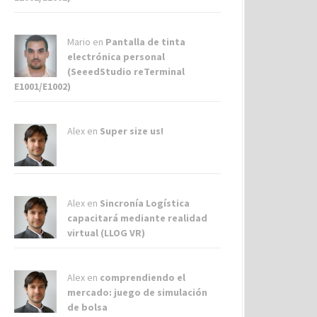
Mario en
Pantalla de tinta
electrónica personal
(SeeedStudio reTerminal
E1001/E1002)
Alex
en
Super size us!
Alex
en
Sincronía Logística
capacitará mediante realidad
virtual (LLOG VR)
Alex
en
comprendiendo el
mercado: juego de simulación
de bolsa