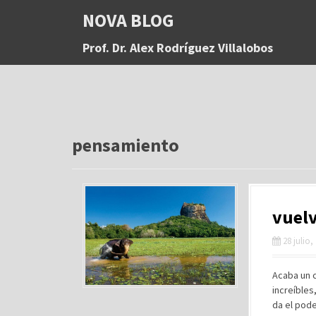
S
NOVA BLOG
a
l
Prof. Dr. Alex Rodríguez Villalobos
t
a
r
a
l
c
o
pensamiento
n
t
e
n
vuelv
i
d
28 julio,
o
Acaba un c
increíbles
da el pode