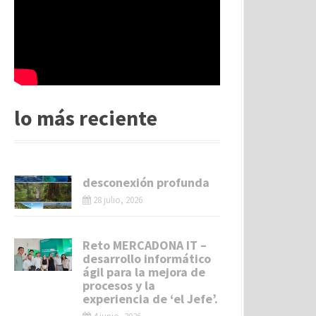
lo más reciente
desconexión profunda
28 julio, 2026
Reto MERCADONA IT –
desarrollo informático
ágil para la mejora de
procesos y la
experiencia de ‘el Jefe’.