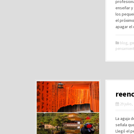
profesion
enseñar y 
los pequeñ
el próximo
apagar el 
blog
,
ge
pensamien
reen
29 julio,
La aguja d
señala qu
Llegó el p