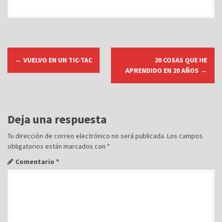
N
←
VUELVO EN UN TIC-TAC
20 COSAS QUE HE
a
APRENDIDO EN 20 AÑOS
→
v
e
g
Deja una respuesta
a
c
Tu dirección de correo electrónico no será publicada.
Los campos
obligatorios están marcados con
*
i
ó
Comentario
*
n
d
e
e