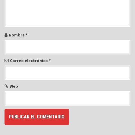
n
t
r
a
Nombre
*
d
a
s
Correo electrónico
*
Web