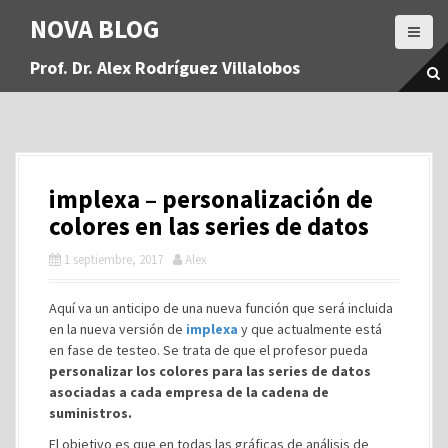
S
NOVA BLOG
a
l
Prof. Dr. Alex Rodríguez Villalobos
t
a
r
a
l
c
implexa – personalización de
o
n
colores en las series de datos
t
1 septiembre, 2017
Alex
e
n
i
Aquí va un anticipo de una nueva función que será incluida
d
en la nueva versión de
implexa
y que actualmente está
o
en fase de testeo. Se trata de que el profesor pueda
personalizar los colores para las series de datos
asociadas a cada empresa de la cadena de
suministros.
El objetivo es que en todas las gráficas de análisis de