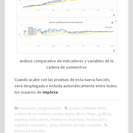
análisis comparativo de indicadores y variables de la
cadena de suministros
Cuando acabe con las pruebas de esta nueva función,
será desplegada e incluida automáticamente entre todos
los usuarios de
implexa
.
formación
,
programación
análisis
,
bullwhip effect
,
cadena de suministros
,
costes
,
datos
,
efecto látigo
,
gráficas
,
implexa
,
indicadores
,
inventario
,
lead-time
,
Producción y
logística
,
resultados
,
series
,
tamaño de lote
,
variables
enlace permanente