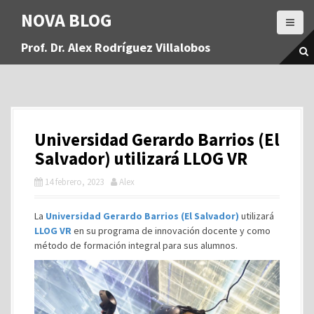
S
NOVA BLOG
a
l
Prof. Dr. Alex Rodríguez Villalobos
t
a
r
a
l
c
Universidad Gerardo Barrios (El
o
n
Salvador) utilizará LLOG VR
t
14 febrero, 2023
Alex
e
n
i
La
Universidad Gerardo Barrios (El Salvador)
utilizará
d
LLOG VR
en su programa de innovación docente y como
o
método de formación integral para sus alumnos.