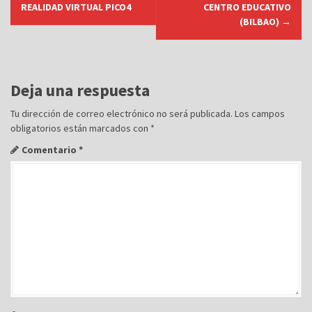
a
REALIDAD VIRTUAL PICO4
CENTRO EDUCATIVO
v
(BILBAO)
→
e
g
a
Deja una respuesta
c
Tu dirección de correo electrónico no será publicada.
Los campos
i
obligatorios están marcados con
*
ó
Comentario
*
n
d
e
e
n
t
r
a