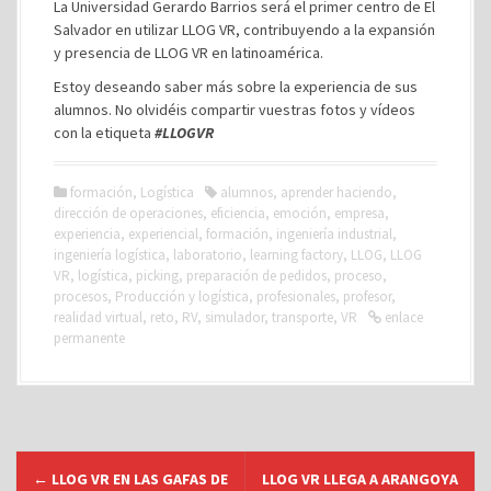
La Universidad Gerardo Barrios será el primer centro de El
Salvador en utilizar LLOG VR, contribuyendo a la expansión
y presencia de LLOG VR en latinoamérica.
Estoy deseando saber más sobre la experiencia de sus
alumnos. No olvidéis compartir vuestras fotos y vídeos
con la etiqueta
#LLOGVR
formación
,
Logística
alumnos
,
aprender haciendo
,
dirección de operaciones
,
eficiencia
,
emoción
,
empresa
,
experiencia
,
experiencial
,
formación
,
ingeniería industrial
,
ingeniería logística
,
laboratorio
,
learning factory
,
LLOG
,
LLOG
VR
,
logística
,
picking
,
preparación de pedidos
,
proceso
,
procesos
,
Producción y logística
,
profesionales
,
profesor
,
realidad virtual
,
reto
,
RV
,
simulador
,
transporte
,
VR
enlace
permanente
N
←
LLOG VR EN LAS GAFAS DE
LLOG VR LLEGA A ARANGOYA