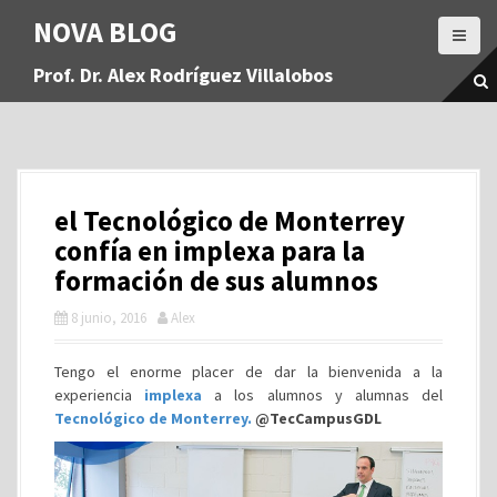
S
NOVA BLOG
a
l
Prof. Dr. Alex Rodríguez Villalobos
t
a
r
a
l
c
el Tecnológico de Monterrey
o
n
confía en implexa para la
t
formación de sus alumnos
e
n
8 junio, 2016
Alex
i
d
Tengo el enorme placer de dar la bienvenida a la
o
experiencia
implexa
a los alumnos y alumnas del
Tecnológico de Monterrey.
@TecCampusGDL