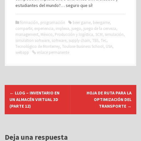
estudiantes del mundo?… seguro que sí!
formación
,
programación
beer game
,
beergame
,
compartir
,
experiencia
,
implexa
,
juego
,
juego de la cerveza
,
management
,
México
,
Producción y logística
,
SCM
,
simulación
,
simulation software
,
software
,
supply chain
,
TBS
,
Tec
,
Tecnológico de Monterrey
,
Toulose Business School
,
USA
,
webapp
enlace permanente
N
←
LLOG – INVENTARIO EN
HOJA DE RUTA PARA LA
a
UN ALMACÉN VIRTUAL 3D
OPTIMIZACIÓN DEL
v
(PARTE 12)
TRANSPORTE
→
e
g
a
Deja una respuesta