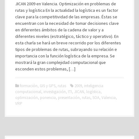
JICAN 2009 en Valencia. Optimización en problemas de
rutas y logística En la actualidad la logística es un factor
clave para la competitividad de las empresas. Éstas se
encuentran con la necesidad de tomar decisiones clave
en diferentes ámbitos de la cadena de valor y a
diferentes niveles (estratégico, táctico y operativo). En
esta charla se hará un breve recorrido por los diferentes
tipos de problemas de rutas, subrayando su relación e
importancia con la función logística de la empresa. Se
mostrará la gran complejidad computacional que
esconden estos problemas, […]
formación
,
GIS y GPS
,
rutas
2009
,
inteligencia
computacional
,
investigación
,
ITI
,
JICAN
,
logística
,
optimización
,
ponencia
,
presentación
,
rutas
,
SOA
,
Valencia
,
VRP