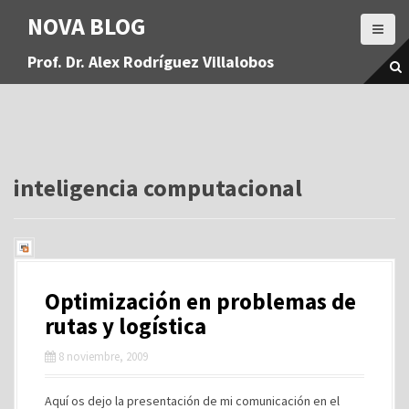
S
NOVA BLOG
a
l
Prof. Dr. Alex Rodríguez Villalobos
t
a
r
a
l
c
o
inteligencia computacional
n
t
e
n
i
Optimización en problemas de
d
o
rutas y logística
8 noviembre, 2009
Aquí os dejo la presentación de mi comunicación en el