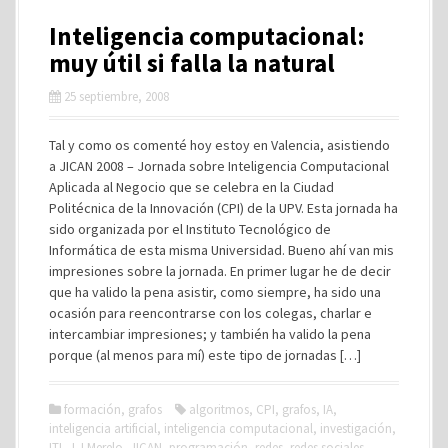
Inteligencia computacional:
muy útil si falla la natural
25 septiembre, 2008
Tal y como os comenté hoy estoy en Valencia, asistiendo
a JICAN 2008 – Jornada sobre Inteligencia Computacional
Aplicada al Negocio que se celebra en la Ciudad
Politécnica de la Innovación (CPI) de la UPV. Esta jornada ha
sido organizada por el Instituto Tecnológico de
Informática de esta misma Universidad. Bueno ahí van mis
impresiones sobre la jornada. En primer lugar he de decir
que ha valido la pena asistir, como siempre, ha sido una
ocasión para reencontrarse con los colegas, charlar e
intercambiar impresiones; y también ha valido la pena
porque (al menos para mí) este tipo de jornadas […]
formación
,
grafos
algoritmos
,
CPI
,
grafos
,
IA
,
inteligencia artificial
,
inteligencia computacional
,
investigación
,
ITI
,
J J Merelo
,
JICAN
,
programación
,
redes
,
redes sociales
,