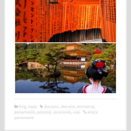
blog
,
viajes
descanso
,
descubrir
,
emocional
,
pensamiento
,
personal
,
vacaciones
,
viaje
enlace
permanente