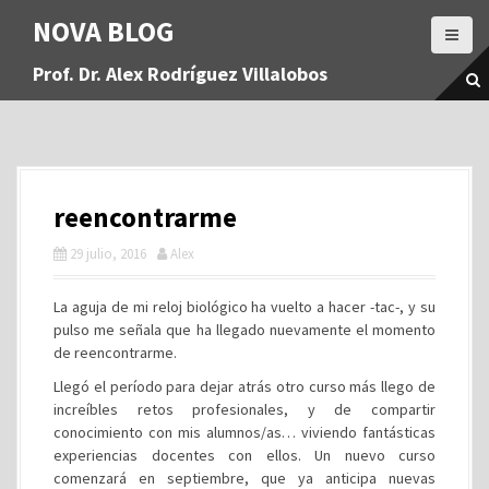
S
NOVA BLOG
a
l
Prof. Dr. Alex Rodríguez Villalobos
t
a
r
a
l
c
reencontrarme
o
n
29 julio, 2016
Alex
t
e
La aguja de mi reloj biológico ha vuelto a hacer -tac-, y su
n
pulso me señala que ha llegado nuevamente el momento
i
de reencontrarme.
d
o
Llegó el período para dejar atrás otro curso más llego de
increíbles retos profesionales, y de compartir
conocimiento con mis alumnos/as… viviendo fantásticas
experiencias docentes con ellos. Un nuevo curso
comenzará en septiembre, que ya anticipa nuevas