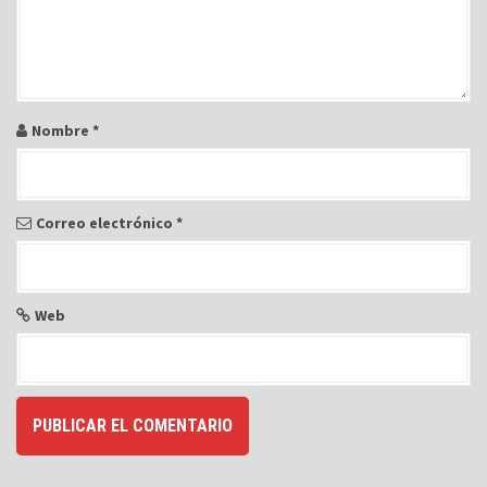
t
r
a
d
a
Nombre
*
s
Correo electrónico
*
Web