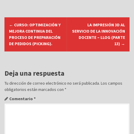
N
←
CURSO: OPTIMIZACIÓN Y
LA IMPRESIÓN 3D AL
a
MEJORA CONTINUA DEL
SERVICIO DE LA INNOVACIÓN
v
PROCESO DE PREPARACIÓN
DOCENTE – LLOG (PARTE
DE PEDIDOS (PICKING).
13)
→
e
g
a
c
Deja una respuesta
i
Tu dirección de correo electrónico no será publicada.
Los campos
ó
obligatorios están marcados con
*
n
Comentario
*
d
e
e
n