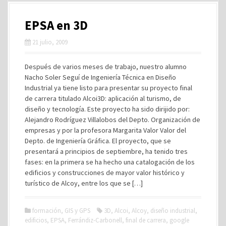
EPSA en 3D
21 julio, 2009
Después de varios meses de trabajo, nuestro alumno
Nacho Soler Seguí de Ingeniería Técnica en Diseño
Industrial ya tiene listo para presentar su proyecto final
de carrera titulado Alcoi3D: aplicación al turismo, de
diseño y tecnología. Este proyecto ha sido dirijido por:
Alejandro Rodríguez Villalobos del Depto. Organización de
empresas y por la profesora Margarita Valor Valor del
Depto. de Ingeniería Gráfica. El proyecto, que se
presentará a principios de septiembre, ha tenido tres
fases: en la primera se ha hecho una catalogación de los
edificios y construcciones de mayor valor histórico y
turístico de Alcoy, entre los que se […]
formación
,
GIS y GPS
3D
,
Alcoi
,
Alcoy
,
diseño industrial
,
edificios
,
EPSA
,
Ferrándiz-Carbonell
,
final de carrera
,
google