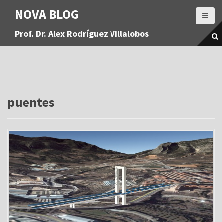
S
NOVA BLOG
a
l
Prof. Dr. Alex Rodríguez Villalobos
t
a
r
a
l
c
o
puentes
n
t
e
n
i
d
o