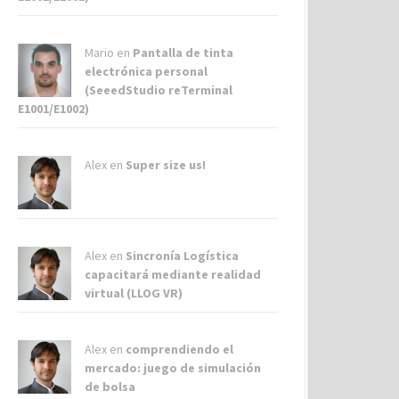
Mario en
Pantalla de tinta
electrónica personal
(SeeedStudio reTerminal
E1001/E1002)
Alex
en
Super size us!
Alex
en
Sincronía Logística
capacitará mediante realidad
virtual (LLOG VR)
Alex
en
comprendiendo el
mercado: juego de simulación
de bolsa