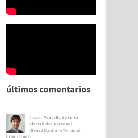
últimos comentarios
Alex
en
Pantalla de tinta
electrónica personal
(SeeedStudio reTerminal
E1001/E1002)