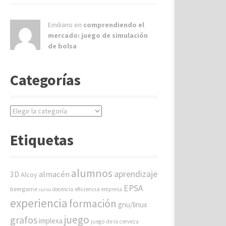
Emiliano en
comprendiendo el
mercado: juego de simulación
de bolsa
Categorías
C
a
t
Etiquetas
e
g
o
alumnos
aprendizaje
almacén
r
3D
Alcoy
í
EPSA
beergame
eficiencia
docencia
empresa
curso
a
experiencia
formación
gnu/linux
s
juego
grafos
implexa
juego de la cerveza