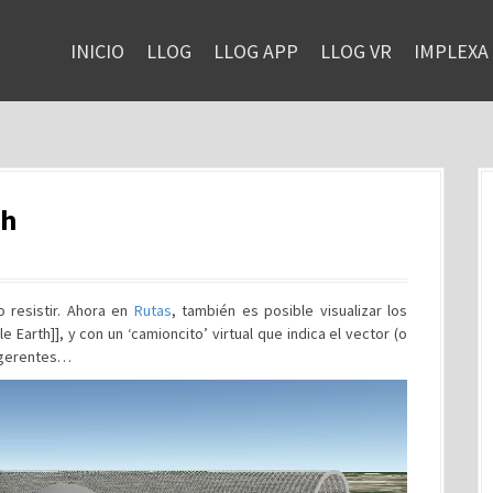
INICIO
LLOG
LLOG APP
LLOG VR
IMPLEXA
th
 resistir. Ahora en
Rutas
, también es posible visualizar los
e Earth]], y con un ‘camioncito’ virtual que indica el vector (o
sugerentes…