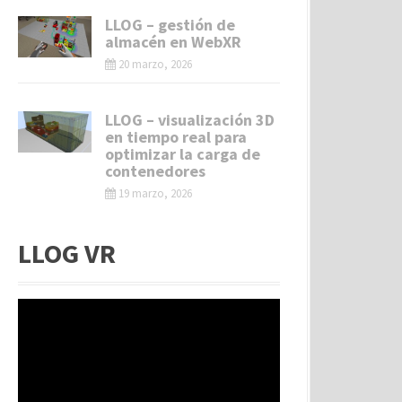
LLOG – gestión de
almacén en WebXR
20 marzo, 2026
LLOG – visualización 3D
en tiempo real para
optimizar la carga de
contenedores
19 marzo, 2026
LLOG VR