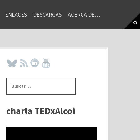
ENLACES
DESCARGAS
ACERCA DE…
B
u
s
c
a
charla TEDxAlcoi
r
: