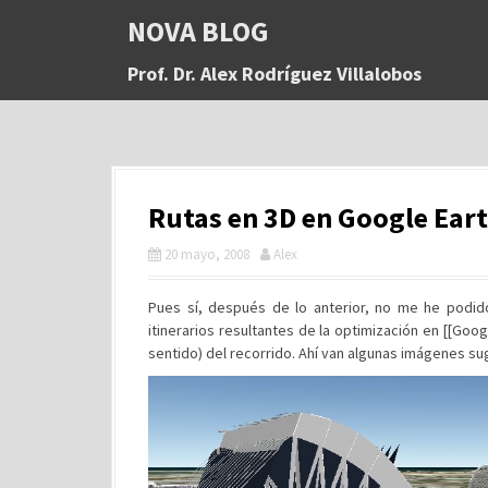
S
NOVA BLOG
a
l
Prof. Dr. Alex Rodríguez Villalobos
t
a
r
a
l
c
Rutas en 3D en Google Ear
o
n
20 mayo, 2008
Alex
t
e
n
Pues sí, después de lo anterior, no me he podido
i
itinerarios resultantes de la optimización en [[Googl
d
sentido) del recorrido. Ahí van algunas imágenes 
o