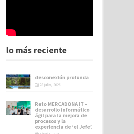
lo más reciente
desconexión profunda
28 julio, 2026
Reto MERCADONA IT –
desarrollo informático
ágil para la mejora de
procesos y la
experiencia de ‘el Jefe’.