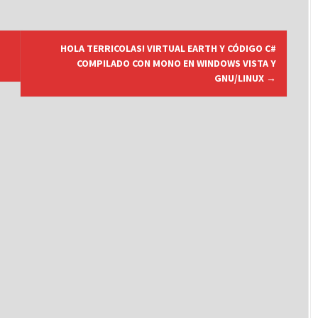
HOLA TERRICOLAS! VIRTUAL EARTH Y CÓDIGO C#
COMPILADO CON MONO EN WINDOWS VISTA Y
GNU/LINUX
→