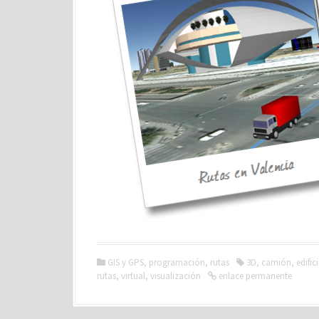
GIS y GPS
,
programación
,
rutas
3D
,
camión
,
edific
rutas
,
virtual
,
visualización
enlace permanente