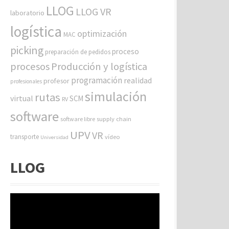
LLOG
LLOG VR
laboratorio
logística
optimización
MAC
picking
proceso
preparación de pedidos
procesos
Producción y logística
programación
realidad
profesor
profesionales
simulación
rutas
virtual
SCM
RV
software
software libre
supply chain
UPV
VR
transporte
vídeo
Universidad
LLOG