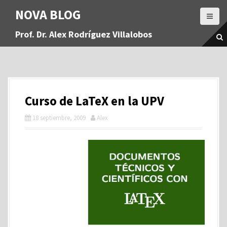
S
NOVA BLOG
a
l
Prof. Dr. Alex Rodríguez Villalobos
t
a
r
a
l
c
Curso de LaTeX en la UPV
o
n
18 septiembre, 2009
Alex
t
e
n
i
d
o