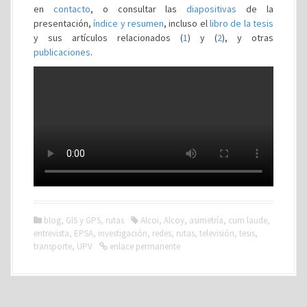
en
contacto
, o consultar las
diapositivas
de la
presentación,
índice y resumen
, incluso el
libro de la tesis
y sus artículos relacionados (
1
) y (
2
), y otras
publicaciones
.
blog
,
GIS y GPS
,
rutas
Alcoi
,
Alcoy
,
asimetría
,
cum laude
,
entrevista
,
EPSA
,
investigación
,
redes
,
rutas
,
televisión
,
tesis
,
transporte
,
UPV
enlace permanente