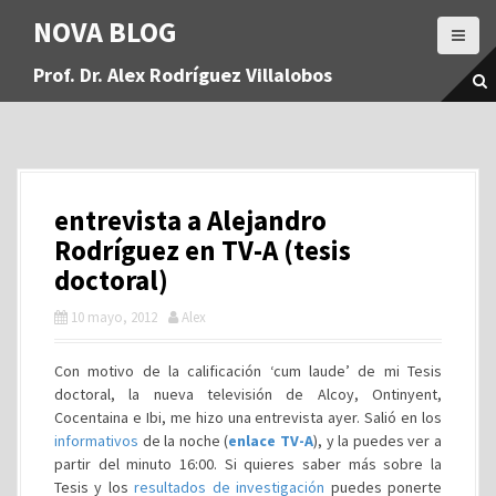
S
NOVA BLOG
a
l
Prof. Dr. Alex Rodríguez Villalobos
t
a
r
a
l
c
entrevista a Alejandro
o
n
Rodríguez en TV-A (tesis
t
doctoral)
e
n
10 mayo, 2012
Alex
i
d
Con motivo de la calificación ‘cum laude’ de mi Tesis
o
doctoral, la nueva televisión de Alcoy, Ontinyent,
Cocentaina e Ibi, me hizo una entrevista ayer. Salió en los
informativos
de la noche (
enlace TV-A
), y la puedes ver a
partir del minuto 16:00. Si quieres saber más sobre la
Tesis y los
resultados de investigación
puedes ponerte