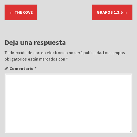
N
←
THE COVE
GRAFOS 1.3.5
→
a
v
e
g
Deja una respuesta
a
Tu dirección de correo electrónico no será publicada.
Los campos
c
obligatorios están marcados con
*
i
Comentario
*
ó
n
d
e
e
n
t
r