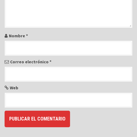
e
n
t
r
Nombre
*
a
d
a
Correo electrónico
*
s
Web