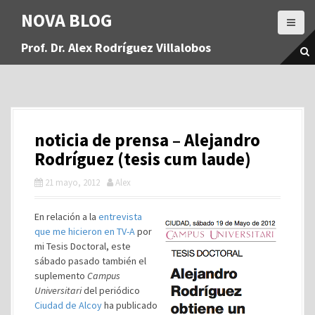
S
NOVA BLOG
a
l
Prof. Dr. Alex Rodríguez Villalobos
t
a
r
a
l
c
noticia de prensa – Alejandro
o
n
Rodríguez (tesis cum laude)
t
21 mayo, 2012
Alex
e
n
i
En relación a la
entrevista
d
que me hicieron en TV-A
por
o
mi Tesis Doctoral, este
sábado pasado también el
suplemento
Campus
Universitari
del periódico
Ciudad de Alcoy
ha publicado