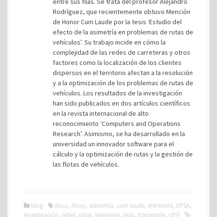
entre sus filas. Se trata del profesor Alejandro
Rodríguez, que recientemente obtuvo Mención
de Honor Cum Laude por la tesis ‘Estudio del
efecto de la asimetría en problemas de rutas de
vehículos’. Su trabajo incide en cómo la
complejidad de las redes de carreteras y otros
factores como la localización de los clientes
dispersos en el territorio afectan a la resolución
y a la optimización de los problemas de rutas de
vehículos. Los resultados de la investigación
han sido publicados en dos artículos científicos
en la revista internacional de alto
reconocimiento ‘Computers and Operations
Research’. Asimismo, se ha desarrollado en la
universidad un innovador software para el
cálculo y la optimización de rutas y la gestión de
las flotas de vehículos.
blog
Alcoi
,
Alcoy
,
asimetría
,
cum laude
,
entrevista
,
EPSA
,
investigación
,
redes
,
rutas
,
televisión
,
tesis
,
transporte
,
UPV