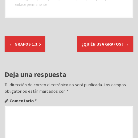
enlace permanente
N
←
GRAFOS 1.3.5
¿QUIÉN USA GRAFOS?
→
a
v
e
g
Deja una respuesta
a
Tu dirección de correo electrónico no será publicada.
Los campos
c
obligatorios están marcados con
*
i
Comentario
*
ó
n
d
e