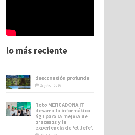
lo más reciente
desconexión profunda
28 julio, 2026
Reto MERCADONA IT –
desarrollo informático
ágil para la mejora de
procesos y la
experiencia de ‘el Jefe’.