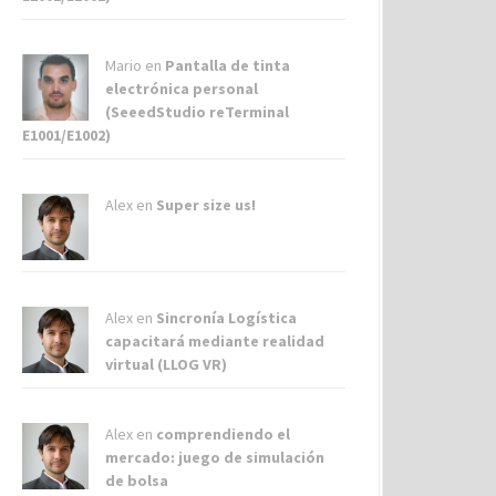
Mario en
Pantalla de tinta
electrónica personal
(SeeedStudio reTerminal
E1001/E1002)
Alex
en
Super size us!
Alex
en
Sincronía Logística
capacitará mediante realidad
virtual (LLOG VR)
Alex
en
comprendiendo el
mercado: juego de simulación
de bolsa