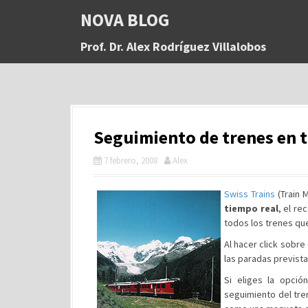
S
NOVA BLOG
a
l
Prof. Dr. Alex Rodríguez Villalobos
t
a
r
a
l
c
Seguimiento de trenes en 
o
n
7 febrero, 2008
Alex
t
e
n
Swiss Trains
(Train 
i
tiempo real
, el re
d
todos los trenes que 
o
Al hacer click sobre
las paradas prevista
Si eliges la opci
seguimiento del tre