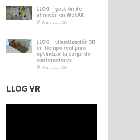
LLOG – gestión de
almacén en WebXR
20 marzo, 2026
LLOG – visualización 3D
en tiempo real para
optimizar la carga de
contenedores
19 marzo, 2026
LLOG VR