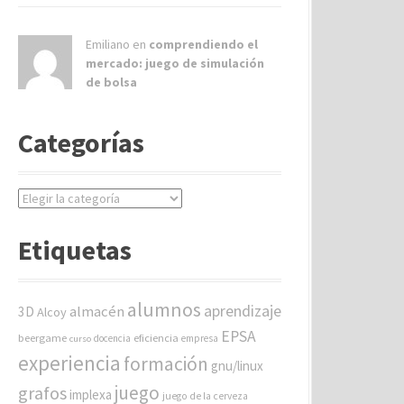
Emiliano en
comprendiendo el
mercado: juego de simulación
de bolsa
Categorías
C
a
t
Etiquetas
e
g
o
alumnos
aprendizaje
almacén
r
3D
Alcoy
í
EPSA
beergame
eficiencia
docencia
empresa
curso
a
experiencia
formación
gnu/linux
s
juego
grafos
implexa
juego de la cerveza