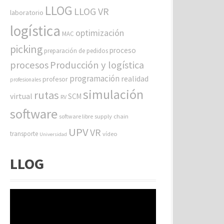
LLOG
LLOG VR
laboratorio
logística
optimización
MAC
picking
proceso
preparación de pedidos
procesos
Producción y logística
programación
realidad
profesor
profesionales
simulación
rutas
virtual
SCM
RV
software
software libre
supply chain
UPV
VR
transporte
vídeo
Universidad
LLOG