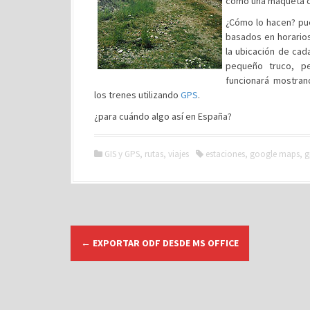
como una maqueta de
¿Cómo lo hacen? pu
basados en horarios
la ubicación de cada
pequeño truco, pe
funcionará mostran
los trenes utilizando
GPS
.
¿para cuándo algo así en España?
GIS y GPS
,
rutas
,
viajes
estaciones
,
google maps
,
g
N
←
EXPORTAR ODF DESDE MS OFFICE
a
v
e