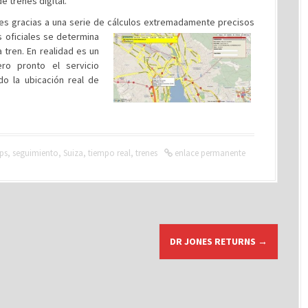
 trenes digital.
es gracias a una serie de cálculos extremadamente precisos
 oficiales
se determina
 tren. En realidad es un
ro pronto el servicio
do la ubicación real de
ps
,
seguimiento
,
Suiza
,
tiempo real
,
trenes
enlace permanente
DR JONES RETURNS
→