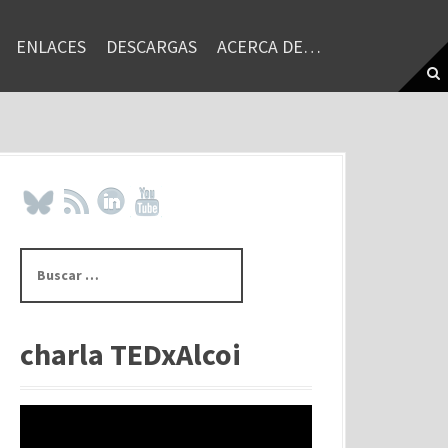
ENLACES
DESCARGAS
ACERCA DE…
B
u
s
c
a
charla TEDxAlcoi
r
: