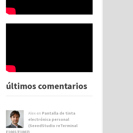
últimos comentarios
Alex
en
Pantalla de tinta
electrónica personal
(SeeedStudio reTerminal
E1001/E1002)