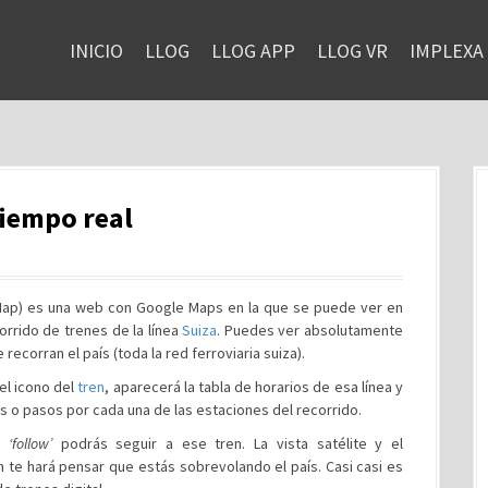
INICIO
LLOG
LLOG APP
LLOG VR
IMPLEXA
tiempo real
Map) es una web con Google Maps en la que se puede ver en
corrido de trenes de la línea
Suiza
. Puedes ver absolutamente
recorran el país (toda la red ferroviaria suiza).
 el icono del
tren
, aparecerá la tabla de horarios de esa línea y
s o pasos por cada una de las estaciones del recorrido.
ón
‘follow’
podrás seguir a ese tren. La vista satélite y el
n te hará pensar que estás sobrevolando el país. Casi casi es