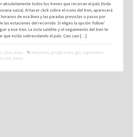
r absolutamente todos los trenes que recorran el país (toda
roviaria suiza). Al hacer click sobre el icono del tren, aparecerá
e horarios de esa línea y las paradas previstas o pasos por
e las estaciones del recorrido. Si eliges la opción ‘follow’
uir a ese tren. La vista satélite y el seguimiento del tren te
r que estás sobrevolando el país. Casi casi […]
S
,
rutas
,
viajes
estaciones
,
google maps
,
gps
,
seguimiento
,
po real
,
trenes