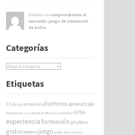
Emiliano en
comprendiendo el
mercado: juego de simulación
de bolsa
Categorías
C
a
t
Etiquetas
e
g
o
alumnos
aprendizaje
almacén
r
3D
Alcoy
í
EPSA
beergame
eficiencia
docencia
empresa
curso
a
experiencia
formación
gnu/linux
s
juego
grafos
implexa
juego de la cerveza