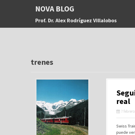
S
NOVA BLOG
a
l
Prof. Dr. Alex Rodríguez Villalobos
t
a
r
a
l
c
o
trenes
n
t
e
n
Segui
i
d
real
o
7 febrero
Swiss Trai
puede ver 