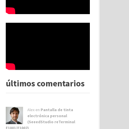
últimos comentarios
Alex
en
Pantalla de tinta
electrónica personal
(SeeedStudio reTerminal
E1001/E1002)