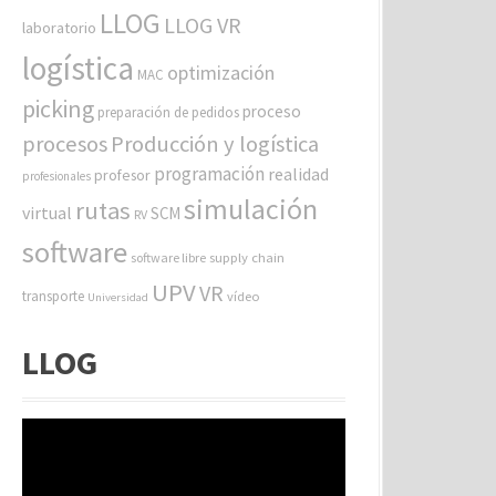
LLOG
LLOG VR
laboratorio
logística
optimización
MAC
picking
proceso
preparación de pedidos
procesos
Producción y logística
programación
realidad
profesor
profesionales
simulación
rutas
virtual
SCM
RV
software
software libre
supply chain
UPV
VR
transporte
vídeo
Universidad
LLOG