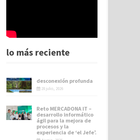
lo más reciente
desconexión profunda
28 julio, 2026
Reto MERCADONA IT –
desarrollo informático
ágil para la mejora de
procesos y la
experiencia de ‘el Jefe’.