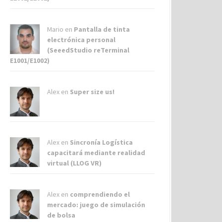
Mario en
Pantalla de tinta
electrónica personal
(SeeedStudio reTerminal
E1001/E1002)
Alex
en
Super size us!
Alex
en
Sincronía Logística
capacitará mediante realidad
virtual (LLOG VR)
Alex
en
comprendiendo el
mercado: juego de simulación
de bolsa