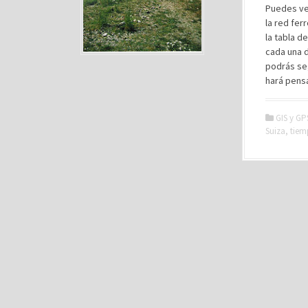
Puedes ve
la red fer
la tabla d
cada una d
podrás seg
hará pensa
GIS y GP
Suiza
,
tiem