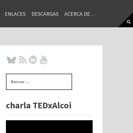
ENLACES
DESCARGAS
ACERCA DE…
B
u
s
c
a
charla TEDxAlcoi
r
: