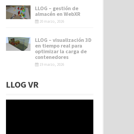
LLOG – gestión de
almacén en WebXR
20 marzo, 2026
LLOG – visualización 3D
en tiempo real para
optimizar la carga de
contenedores
19 marzo, 2026
LLOG VR