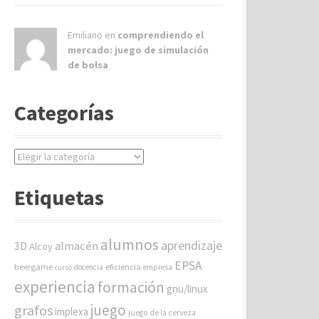
Emiliano en
comprendiendo el
mercado: juego de simulación
de bolsa
Categorías
C
a
t
Etiquetas
e
g
o
alumnos
aprendizaje
almacén
r
3D
Alcoy
í
EPSA
beergame
eficiencia
docencia
empresa
curso
a
experiencia
formación
gnu/linux
s
juego
grafos
implexa
juego de la cerveza