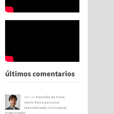
últimos comentarios
Alex
en
Pantalla de tinta
electrónica personal
(SeeedStudio reTerminal
E1001/E1002)