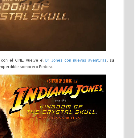
con el CINE. Vuelve el
Dr Jones
con nuevas aventuras
, su
e imperdible sombrero Fedora.