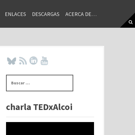
ENLACES
DESCARGAS
ACERCA DE…
B
u
s
c
a
charla TEDxAlcoi
r
: