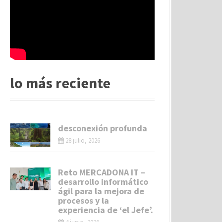
lo más reciente
desconexión profunda
28 julio, 2026
Reto MERCADONA IT –
desarrollo informático
ágil para la mejora de
procesos y la
experiencia de ‘el Jefe’.