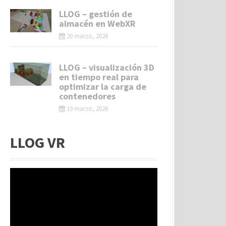
LLOG – gestión de
almacén en WebXR
20 marzo, 2026
LLOG – visualización 3D
en tiempo real para
optimizar la carga de
contenedores
19 marzo, 2026
LLOG VR