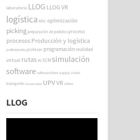
LLOG
LLOG VR
laboratorio
logística
optimización
MAC
picking
proceso
preparación de pedidos
procesos
Producción y logística
programación
realidad
profesor
profesionales
simulación
rutas
virtual
SCM
RV
software
software libre
supply chain
UPV
VR
transporte
vídeo
Universidad
LLOG