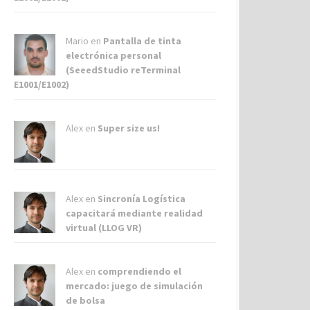
Mario en
Pantalla de tinta
electrónica personal
(SeeedStudio reTerminal
E1001/E1002)
Alex
en
Super size us!
Alex
en
Sincronía Logística
capacitará mediante realidad
virtual (LLOG VR)
Alex
en
comprendiendo el
mercado: juego de simulación
de bolsa