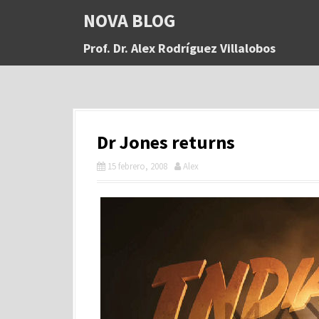
S
NOVA BLOG
a
l
Prof. Dr. Alex Rodríguez Villalobos
t
a
r
a
l
c
Dr Jones returns
o
n
15 febrero, 2008
Alex
t
e
n
i
d
o