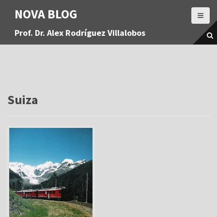
S
NOVA BLOG
a
l
Prof. Dr. Alex Rodríguez Villalobos
t
a
r
a
l
c
o
Suiza
n
t
e
n
i
d
o