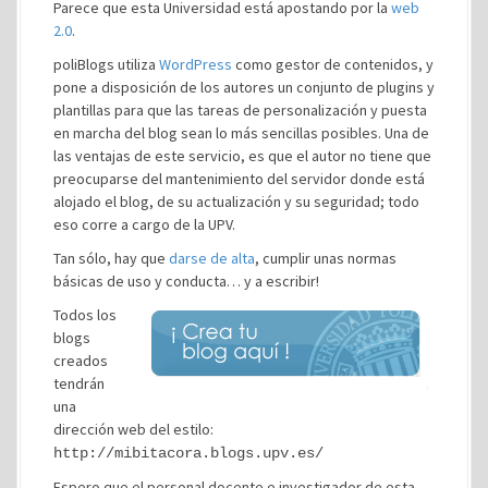
Parece que esta Universidad está apostando por la
web
2.0
.
poliBlogs utiliza
WordPress
como gestor de contenidos, y
pone a disposición de los autores un conjunto de plugins y
plantillas para que las tareas de personalización y puesta
en marcha del blog sean lo más sencillas posibles. Una de
las ventajas de este servicio, es que el autor no tiene que
preocuparse del mantenimiento del servidor donde está
alojado el blog, de su actualización y su seguridad; todo
eso corre a cargo de la UPV.
Tan sólo, hay que
darse de alta
, cumplir unas normas
básicas de uso y conducta… y a escribir!
Todos los
blogs
creados
tendrán
una
dirección web del estilo:
http://mibitacora.blogs.upv.es/
Espero que el personal docente e investigador de esta