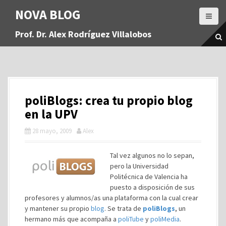
S
NOVA BLOG
a
l
Prof. Dr. Alex Rodríguez Villalobos
t
a
r
a
l
c
poliBlogs: crea tu propio blog
o
n
en la UPV
t
28 mayo, 2009
Alex
e
n
i
Tal vez algunos no lo sepan,
d
pero la Universidad
o
Politécnica de Valencia ha
puesto a disposición de sus
profesores y alumnos/as una plataforma con la cual crear
y mantener su propio
blog
. Se trata de
poliBlogs
, un
hermano más que acompaña a
poliTube
y
poliMedia
.