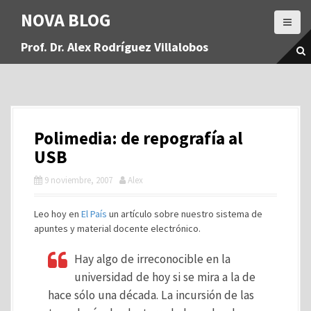
S
NOVA BLOG
a
l
Prof. Dr. Alex Rodríguez Villalobos
t
a
r
a
l
c
Polimedia: de repografía al
o
n
USB
t
9 noviembre, 2007
Alex
e
n
i
Leo hoy en
El País
un artículo sobre nuestro sistema de
d
apuntes y material docente electrónico.
o
Hay algo de irreconocible en la
universidad de hoy si se mira a la de
hace sólo una década. La incursión de las