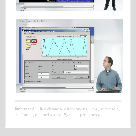
formación
a distancia
,
cursos on-line
,
EPSA
,
multimedia
,
Poliformat
,
Polimedia
,
UPV
enlace permanente