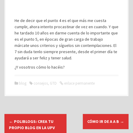
He de decir que el punto 4 es el que más me cuesta
cumplir, ahora intento procastinar de vez en cuando. Y que
he tardado 10 años en darme cuenta de lo importante que
es el punto 5, en épocas de gran carga de trabajo
márcate unos criterios y síguelos sin contemplaciones. El
7 sin duda tenlo siempre presente, desde el primer día te
ayudará a ser feliz y tener salud.
¿Y vosotros cómo lo hacéis?
blog
consejos
,
GTD
enlace permanente
N
←
POLIBLOGS: CREA TU
CÓMO IR DE A A B
→
a
PROPIO BLOG EN LA UPV