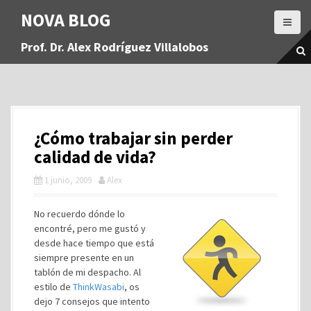
S
NOVA BLOG
a
l
Prof. Dr. Alex Rodríguez Villalobos
t
a
r
a
l
c
¿Cómo trabajar sin perder
o
n
calidad de vida?
t
1 junio, 2009
Alex
e
n
i
No recuerdo dónde lo
d
encontré, pero me gustó y
o
desde hace tiempo que está
siempre presente en un
tablón de mi despacho. Al
estilo de
ThinkWasabi
, os
dejo 7 consejos que intento