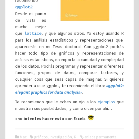
recomiendo
.
ggplot2
Desde mi punto
de vista es
mucho mejor
que
, y que algunos otros. Yo estoy usando R
lattice
para los análisis estadísticos y representaciones que
aparecerán en mi Tesis doctoral. Con ggplot2 podrás
hacer todo tipo de gráficos y representaciones de
análisis estadísticos, no importa la cantidad y complejidad
de los datos. Podrás programar y representar diferentes
funciones, grupos de datos, comparar factores, y
cualquier cosa que seas capaz de imaginar. Si quieres
aprender a usar ggplot, te recomiendo el libro:
«ggplot2:
elegant graphics for data analysis»
.
Te recomiendo que le eches un ojo a los
ejemplos
que
muestran sus posibilidades, y como dicen por ahí…
«no intentes hacer esto con Excel»
.
Mac
gráficos
,
investigación
,
R
enlace permanente