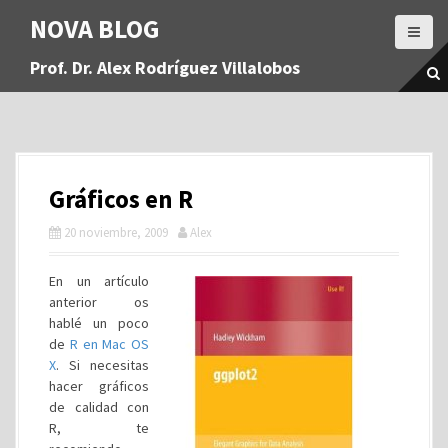
S
NOVA BLOG
a
l
Prof. Dr. Alex Rodríguez Villalobos
t
a
r
a
l
c
Gráficos en R
o
n
20 noviembre, 2009
Alex
t
e
En un artículo
n
anterior os
i
hablé un poco
d
de
R en Mac OS
o
X
. Si necesitas
hacer gráficos
de calidad con
R, te