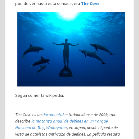
podido ver hasta esta semana, era
The Cove
.
Según comenta wikipedia:
The Cove es un
documental
estadounidense de 2009, que
describe
la matanza anual de delfines en un Parque
Nacional de Taiji
,
Wakayama
, en Japón, desde el punto de
vista de activistas anti-caza de delfines. La película resalta