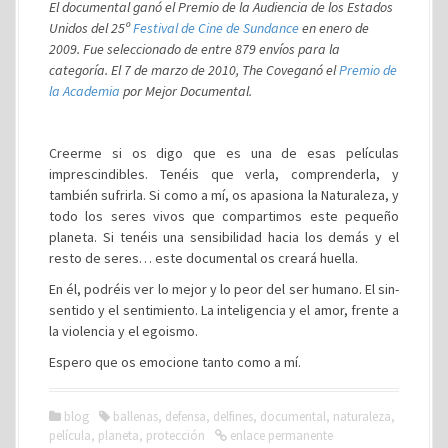
El documental ganó el Premio de la Audiencia de los Estados
Unidos del 25º
Festival de Cine de Sundance
en enero de
2009. Fue seleccionado de entre 879 envíos para la
categoría. El 7 de marzo de 2010, The Coveganó el
Premio de
la Academia
por Mejor Documental.
Creerme si os digo que es una de esas películas
imprescindibles. Tenéis que verla, comprenderla, y
también sufrirla. Si como a mí, os apasiona la Naturaleza, y
todo los seres vivos que compartimos este pequeño
planeta. Si tenéis una sensibilidad hacia los demás y el
resto de seres… este documental os creará huella.
En él, podréis ver lo mejor y lo peor del ser humano. El sin-
sentido y el sentimiento. La inteligencia y el amor, frente a
la violencia y el egoismo.
Espero que os emocione tanto como a mí.
blog
ballenas
,
defensa
,
delfines
,
documental
,
naturaleza
,
película
,
planeta
,
protección
enlace permanente