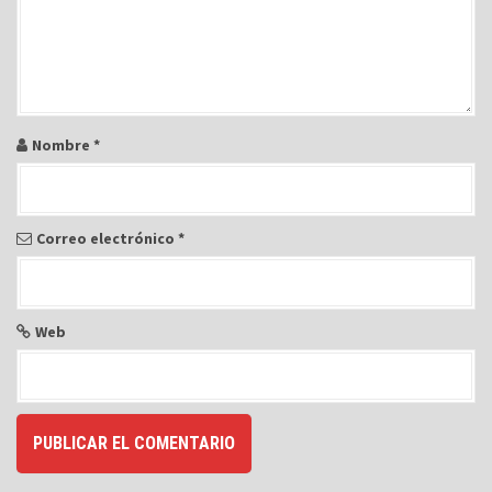
n
t
r
a
d
Nombre
*
a
s
Correo electrónico
*
Web