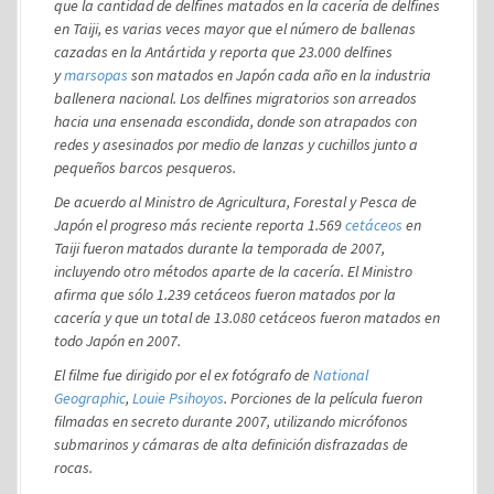
que la cantidad de delfines matados en la cacería de delfines
en Taiji, es varias veces mayor que el número de ballenas
cazadas en la Antártida y reporta que 23.000 delfines
y
marsopas
son matados en Japón cada año en la industria
ballenera nacional. Los delfines migratorios son arreados
hacia una ensenada escondida, donde son atrapados con
redes y asesinados por medio de lanzas y cuchillos junto a
pequeños barcos pesqueros.
De acuerdo al Ministro de Agricultura, Forestal y Pesca de
Japón el progreso más reciente reporta 1.569
cetáceos
en
Taiji fueron matados durante la temporada de 2007,
incluyendo otro métodos aparte de la cacería. El Ministro
afirma que sólo 1.239 cetáceos fueron matados por la
cacería y que un total de 13.080 cetáceos fueron matados en
todo Japón en 2007.
El filme fue dirigido por el ex fotógrafo de
National
Geographic
,
Louie Psihoyos
. Porciones de la película fueron
filmadas en secreto durante 2007, utilizando micrófonos
submarinos y cámaras de alta definición disfrazadas de
rocas.