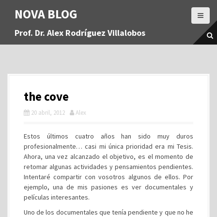
S
NOVA BLOG
a
l
Prof. Dr. Alex Rodríguez Villalobos
t
a
r
a
l
c
the cove
o
n
20 abril, 2012
Alex
t
e
Estos últimos cuatro años han sido muy duros
n
profesionalmente… casi mi única prioridad era mi Tesis.
i
Ahora, una vez alcanzado el objetivo, es el momento de
d
retomar algunas actividades y pensamientos pendientes.
o
Intentaré compartir con vosotros algunos de ellos. Por
ejemplo, una de mis pasiones es ver documentales y
películas interesantes.
Uno de los documentales que tenía pendiente y que no he