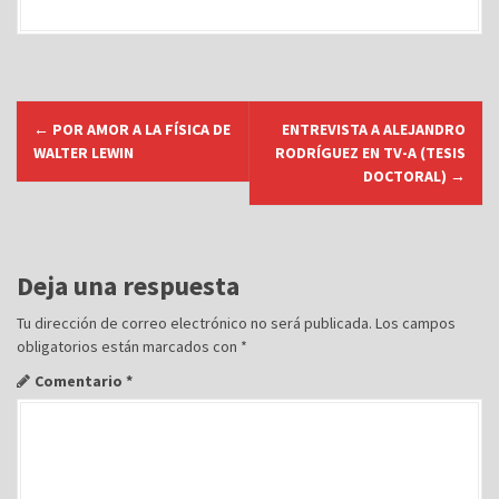
N
←
POR AMOR A LA FÍSICA DE
ENTREVISTA A ALEJANDRO
a
WALTER LEWIN
RODRÍGUEZ EN TV-A (TESIS
v
DOCTORAL)
→
e
g
a
Deja una respuesta
c
Tu dirección de correo electrónico no será publicada.
Los campos
i
obligatorios están marcados con
*
ó
Comentario
*
n
d
e
e