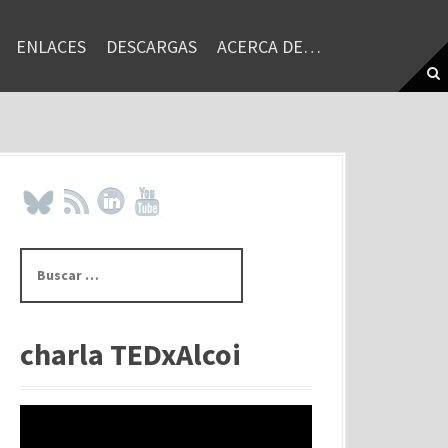
ENLACES
DESCARGAS
ACERCA DE…
B
u
s
c
a
charla TEDxAlcoi
r
: