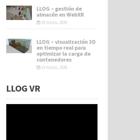
LLOG – gestión de
almacén en WebXR
20 marzo, 2026
LLOG – visualización 3D
en tiempo real para
optimizar la carga de
contenedores
19 marzo, 2026
LLOG VR