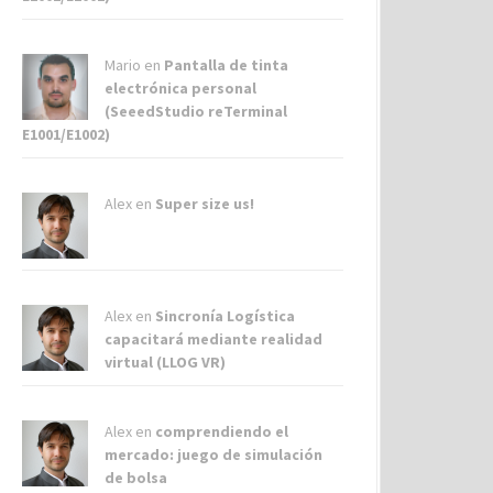
Mario en
Pantalla de tinta
electrónica personal
(SeeedStudio reTerminal
E1001/E1002)
Alex
en
Super size us!
Alex
en
Sincronía Logística
capacitará mediante realidad
virtual (LLOG VR)
Alex
en
comprendiendo el
mercado: juego de simulación
de bolsa