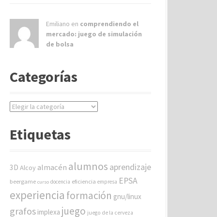
Emiliano en
comprendiendo el
mercado: juego de simulación
de bolsa
Categorías
C
a
t
Etiquetas
e
g
o
alumnos
aprendizaje
almacén
r
3D
Alcoy
í
EPSA
beergame
eficiencia
docencia
empresa
curso
a
experiencia
formación
gnu/linux
s
juego
grafos
implexa
juego de la cerveza