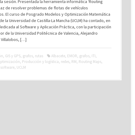
 la sesión. Presentada la herramienta informática ‘Routing
paz de resolver problemas de flotas de vehículos
os. El curso de Posgrado Modelos y Optimización Matemática
e la Universidad de Castilla-La Mancha (UCLM) ha contado, en
dedicada al Software y Aplicación Práctica, con la participación
or de la Universidad Politécnica de Valencia, Alejandro
Villalobos, […]
ón
,
GIS y GPS
,
grafos
,
rutas
Albacete
,
EMOR
,
grafos
,
ITI
,
ptimización
,
Producción y logística
,
redes
,
RM
,
Routing Maps
,
,
software
,
UCLM