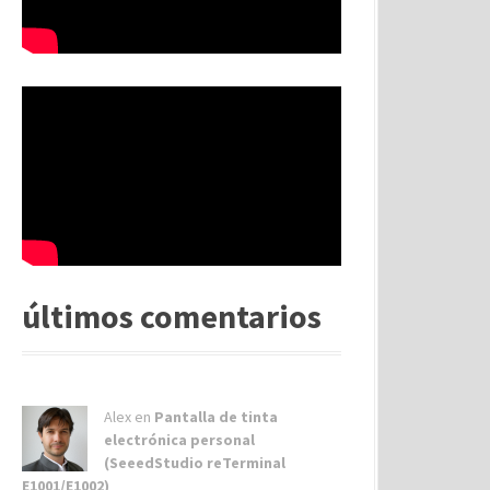
últimos comentarios
Alex
en
Pantalla de tinta
electrónica personal
(SeeedStudio reTerminal
E1001/E1002)