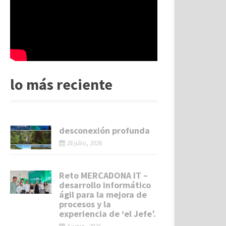
lo más reciente
desconexión profunda
28 julio, 2026
Reto MERCADONA IT –
desarrollo informático
ágil para la mejora de
procesos y la
experiencia de ‘el Jefe’.