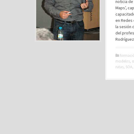
noticia de
Maps’, ca
capacitad
en Redes d
la sesión 
del profes
Rodríguez 
formaci
modelos
,
o
rutas
,
SOA