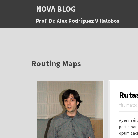
S
NOVA BLOG
a
l
Prof. Dr. Alex Rodríguez Villalobos
t
a
r
a
l
c
o
Routing Maps
n
t
e
n
Rutas
i
d
5 marzo,
o
Ayer miérc
participar
optimizaci