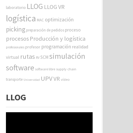
LLOG
LLOG VR
laboratorio
logística
optimización
MAC
picking
proceso
preparación de pedidos
procesos
Producción y logística
programación
realidad
profesor
profesionales
simulación
rutas
virtual
SCM
RV
software
software libre
supply chain
UPV
VR
transporte
vídeo
Universidad
LLOG