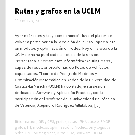
Rutas y grafos en la UCLM
5 marzo, 2009
Ayer miércoles y tal y como anuncié, tuve el placer de
volver a participar en la IV edición del curso Especialista
en modelos y optimización en redes. Hoy en la web de la
UCLM se ha ha publicado la noticia de la sesión.
Presentada la herramienta informática ‘Routing Maps’,
capaz de resolver problemas de flotas de vehículos
capacitados. El curso de Posgrado Modelos y
Optimización Matemática en Redes de la Universidad de
Castilla-La Mancha (UCLM) ha contado, en la sesión
dedicada al Software y Aplicación Práctica, con la
participación del profesor de la Universidad Politécnica
de Valencia, Alejandro Rodríguez Villalobos, […]
formación
,
GIS y GPS
,
grafos
,
rutas
Albacete
,
EMOR
,
grafos
,
ITI
,
modelos
,
optimización
,
Producción y logística
,
redes
,
RM
,
Routing Maps
,
rutas
,
SOA
,
software
,
UCLM