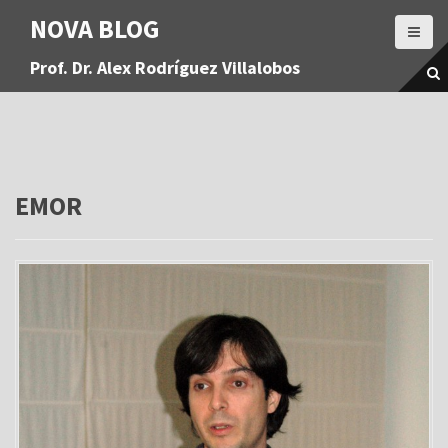
S
NOVA BLOG
a
l
Prof. Dr. Alex Rodríguez Villalobos
t
a
r
a
l
c
o
EMOR
n
t
e
n
i
d
o