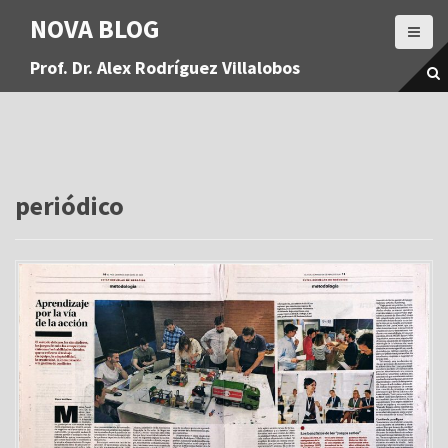
S
NOVA BLOG
a
l
Prof. Dr. Alex Rodríguez Villalobos
t
a
r
a
l
c
o
periódico
n
t
e
n
i
d
o