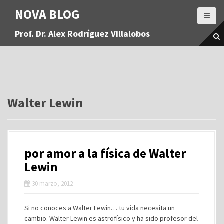
S
NOVA BLOG
a
l
Prof. Dr. Alex Rodríguez Villalobos
t
a
r
a
l
c
o
Walter Lewin
n
t
e
n
por amor a la física de Walter
i
d
Lewin
o
30 marzo, 2012
Si no conoces a Walter Lewin… tu vida necesita un
cambio. Walter Lewin es astrofísico y ha sido profesor del