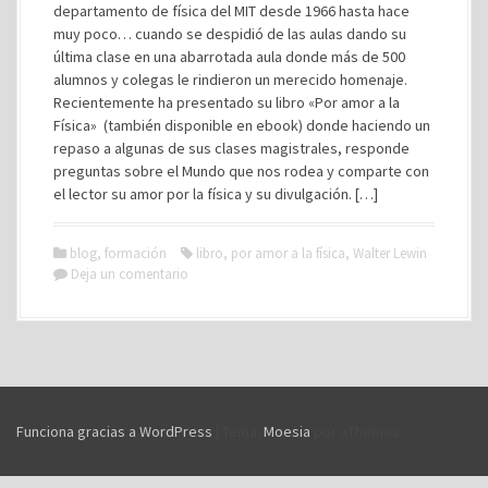
departamento de física del MIT desde 1966 hasta hace
muy poco… cuando se despidió de las aulas dando su
última clase en una abarrotada aula donde más de 500
alumnos y colegas le rindieron un merecido homenaje.
Recientemente ha presentado su libro «Por amor a la
Física» (también disponible en ebook) donde haciendo un
repaso a algunas de sus clases magistrales, responde
preguntas sobre el Mundo que nos rodea y comparte con
el lector su amor por la física y su divulgación. […]
blog
,
formación
libro
,
por amor a la física
,
Walter Lewin
Deja un comentario
Funciona gracias a WordPress
|
Tema:
Moesia
por aThemes