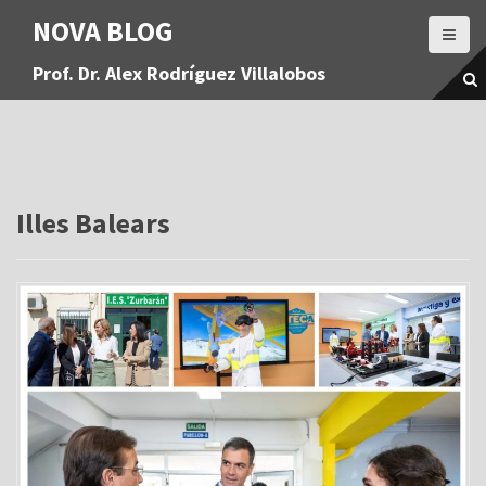
S
NOVA BLOG
a
l
Prof. Dr. Alex Rodríguez Villalobos
t
a
r
a
l
c
o
Illes Balears
n
t
e
n
i
d
o