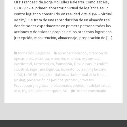
CIFP Francesc de Borja Moll (Illes Balears). Como sabéis,
LLOG VR – el primer laboratorio virtual de logística es un
centro logístico construido en realidad virtual (VR – Virtual
Reality). Se trata de una reproducción de un almacén real
donde poder experimentar en primera persona todas las
acciones y decisiones propias de los procesos logísticos
(recepción, manutención, almacenaje, preparación de […]
formación
,
Logística
aprender haciendo
,
dirección de
operaciones
,
eficiencia
,
emoción
,
empresa
,
experiencia
,
experiencial
,
Extremadura
,
formación
,
Illes Balears
,
ingeniería
industrial
,
ingeniería logística
,
laboratorio
,
learning factory
,
LLOG
,
LLOG VR
,
logística
,
Mallorca
,
Navalmoral de la Mata
,
picking
,
preparación de pedidos
,
proceso
,
procesos
,
Producción y logística
,
profesionales
,
profesor
,
realidad virtual
,
reto
,
RV
,
simulador
,
transporte
,
VR
Deja un comentario