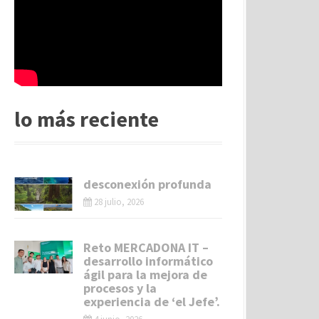
lo más reciente
desconexión profunda
28 julio, 2026
Reto MERCADONA IT –
desarrollo informático
ágil para la mejora de
procesos y la
experiencia de ‘el Jefe’.