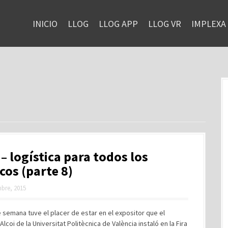
INICIO
LLOG
LLOG APP
LLOG VR
IMPLEXA
– logística para todos los
cos (parte 8)
bre, 2015
e semana tuve el placer de estar en el expositor que el
lcoi de la Universitat Politècnica de València instaló en la Fira