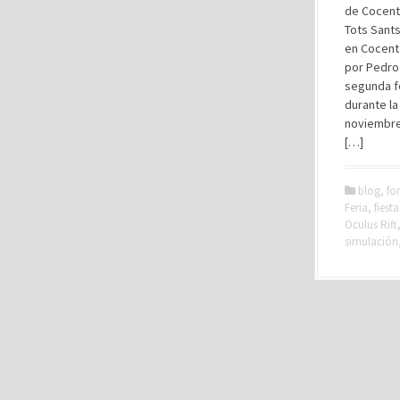
de Cocenta
Tots Sants
en Cocenta
por Pedro 
segunda f
durante la
noviembre)
[…]
blog
,
fo
Feria
,
fiesta
Oculus Rift
simulación