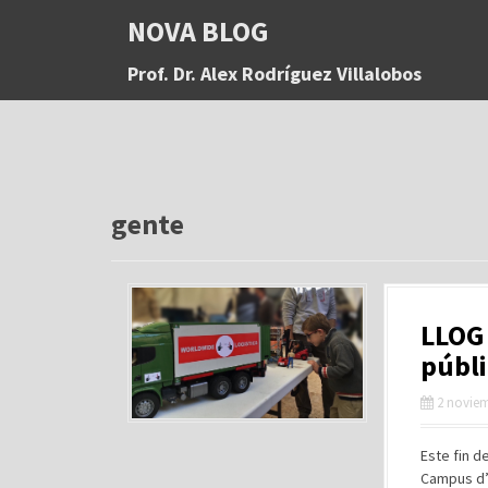
S
NOVA BLOG
a
l
Prof. Dr. Alex Rodríguez Villalobos
t
a
r
a
l
c
o
gente
n
t
e
n
LLOG 
i
d
públi
o
2 noviem
Este fin d
Campus d’A