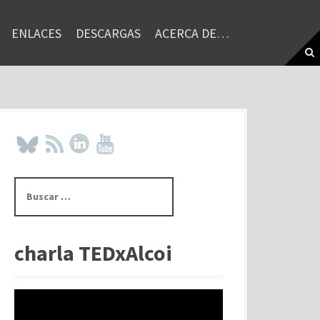
ENLACES
DESCARGAS
ACERCA DE…
B
u
s
c
a
charla TEDxAlcoi
r
: