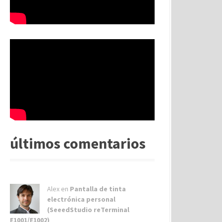
últimos comentarios
Alex
en
Pantalla de tinta
electrónica personal
(SeeedStudio reTerminal
E1001/E1002)