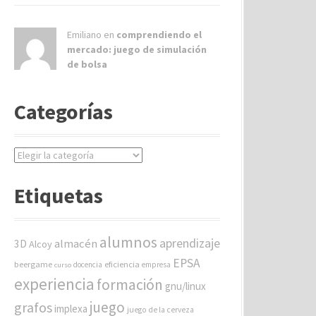
Emiliano en
comprendiendo el
mercado: juego de simulación
de bolsa
Categorías
C
a
t
Etiquetas
e
g
o
alumnos
aprendizaje
almacén
r
3D
Alcoy
í
EPSA
beergame
eficiencia
docencia
empresa
curso
a
experiencia
formación
gnu/linux
s
juego
grafos
implexa
juego de la cerveza