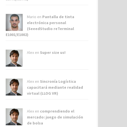
Mario en
Pantalla de tinta
electrónica personal
(SeeedStudio reTerminal
E1001/E1002)
Alex
en
Super size us!
Alex
en
Sincronía Logística
capacitará mediante realidad
virtual (LLOG VR)
Alex
en
comprendiendo el
mercado: juego de simulación
de bolsa