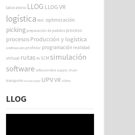
LLOG
LLOG VR
laboratorio
logística
optimización
MAC
picking
proceso
preparación de pedidos
procesos
Producción y logística
programación
realidad
profesor
profesionales
simulación
rutas
virtual
SCM
RV
software
software libre
supply chain
UPV
VR
transporte
vídeo
Universidad
LLOG