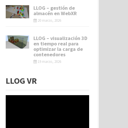
LLOG – gestión de
almacén en WebXR
20 marzo, 2026
LLOG – visualización 3D
en tiempo real para
optimizar la carga de
contenedores
19 marzo, 2026
LLOG VR