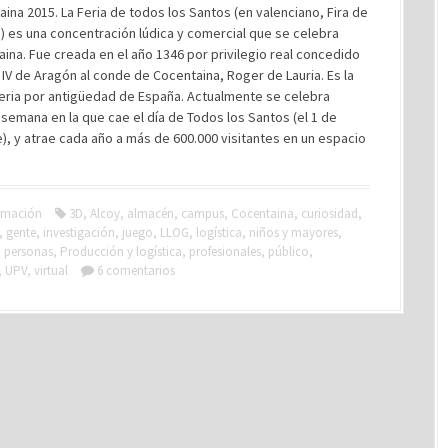
ina 2015. La Feria de todos los Santos (en valenciano, Fira de
) es una concentración lúdica y comercial que se celebra
ina. Fue creada en el año 1346 por privilegio real concedido
IV de Aragón al conde de Cocentaina, Roger de Lauria. Es la
eria por antigüedad de España. Actualmente se celebra
 semana en la que cae el día de Todos los Santos (el 1 de
, y atrae cada año a más de 600.000 visitantes en un espacio
rmación
3D
,
Alcoy
,
almacén
,
campus
,
Cocentaina
,
curiosidad
,
,
gente
,
investigación
,
juego
,
LLOG
,
logística
,
niños y mayores
,
,
personas
,
Producción y logística
,
profesionales
,
público
,
,
UPV
,
virtual
6 comentarios