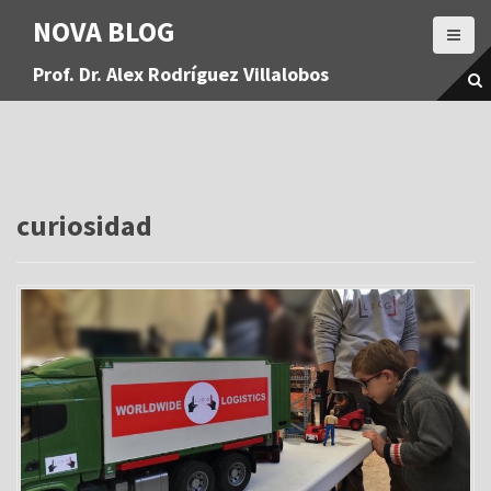
S
NOVA BLOG
a
l
Prof. Dr. Alex Rodríguez Villalobos
t
a
r
a
l
c
o
curiosidad
n
t
e
n
i
d
o