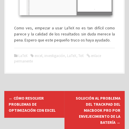
Como ves, empezar a usar LaTeX no es tan difícil como
parece y la calidad de los resultados sin duda merece la
pena. Espero que este pequeño truco os haya ayudado.
LaTeX
excel
,
investigación
,
LaTeX
,
TeX
enlace
permanente
N
←
CÓMO RESOLVER
SOLUCIÓN AL PROBLEMA
a
PROBLEMAS DE
DEL TRACKPAD DEL
v
OPTIMIZACIÓN CON EXCEL
MACBOOK PRO POR
ENVEJECIMIENTO DE LA
e
BATERÍA
→
g