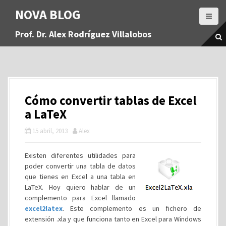
S
NOVA BLOG
a
l
Prof. Dr. Alex Rodríguez Villalobos
t
a
r
a
l
c
Cómo convertir tablas de Excel
o
n
a LaTeX
t
15 abril, 2013
Alex
e
n
i
Existen diferentes utilidades para
d
poder convertir una tabla de datos
o
que tienes en Excel a una tabla en
LaTeX. Hoy quiero hablar de un
complemento para Excel llamado
excel2latex
. Este complemento es un fichero de
extensión .xla y que funciona tanto en Excel para Windows