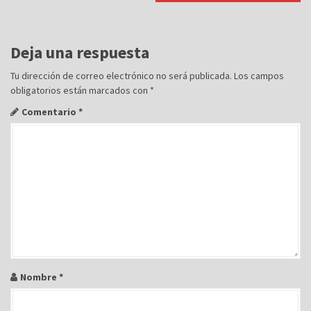
a
c
i
Deja una respuesta
ó
Tu dirección de correo electrónico no será publicada.
Los campos
n
obligatorios están marcados con
*
d
Comentario
*
e
e
n
t
r
a
d
a
Nombre
*
s