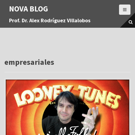
S
NOVA BLOG
a
l
Prof. Dr. Alex Rodríguez Villalobos
t
a
r
a
l
c
o
empresariales
n
t
e
n
i
d
o