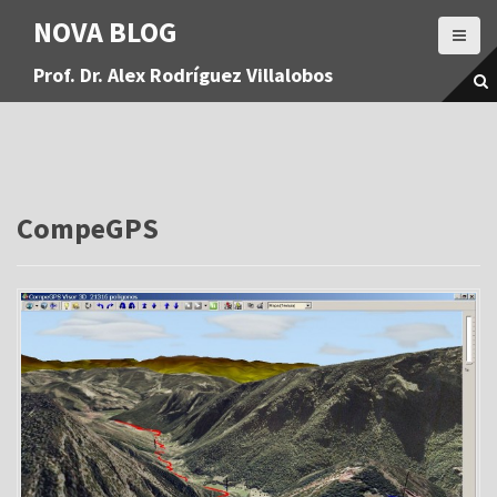
S
NOVA BLOG
a
l
Prof. Dr. Alex Rodríguez Villalobos
t
a
r
a
l
c
o
CompeGPS
n
t
e
n
i
d
o