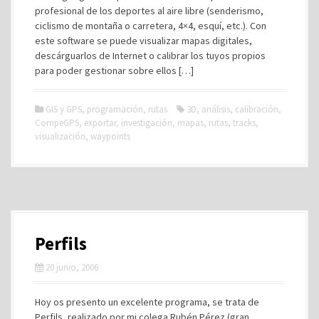
profesional de los deportes al aire libre (senderismo,
ciclismo de montaña o carretera, 4×4, esquí, etc.). Con
este software se puede visualizar mapas digitales,
descárguarlos de Internet o calibrar los tuyos propios
para poder gestionar sobre ellos […]
GIS y GPS
,
programación
,
rutas
3D
,
análisis
,
calibración
,
CompeGPS
,
exportar
,
investigación
,
mapas
,
rutas
,
tracks
,
visualización
,
waypoints
Perfils
20 junio, 2006
Hoy os presento un excelente programa, se trata de
Perfils, realizado por mi colega Rubén Pérez (gran