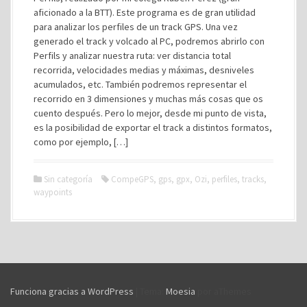
aficionado a la BTT). Este programa es de gran utilidad
para analizar los perfiles de un track GPS. Una vez
generado el track y volcado al PC, podremos abrirlo con
Perfils y analizar nuestra ruta: ver distancia total
recorrida, velocidades medias y máximas, desniveles
acumulados, etc. También podremos representar el
recorrido en 3 dimensiones y muchas más cosas que os
cuento después. Pero lo mejor, desde mi punto de vista,
es la posibilidad de exportar el track a distintos formatos,
como por ejemplo, […]
Sin categoría
CompeGPS
,
gps
,
gpx
,
Ozi
,
perfiles
,
tracks
,
waypoints
Funciona gracias a WordPress
|
Tema:
Moesia
por aThemes