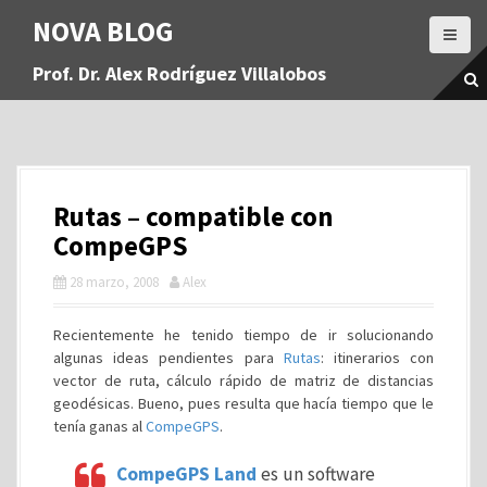
S
NOVA BLOG
a
l
Prof. Dr. Alex Rodríguez Villalobos
t
a
r
a
l
c
Rutas – compatible con
o
n
CompeGPS
t
28 marzo, 2008
Alex
e
n
i
Recientemente he tenido tiempo de ir solucionando
d
algunas ideas pendientes para
Rutas
: itinerarios con
o
vector de ruta, cálculo rápido de matriz de distancias
geodésicas. Bueno, pues resulta que hacía tiempo que le
tenía ganas al
CompeGPS
.
CompeGPS Land
es un software