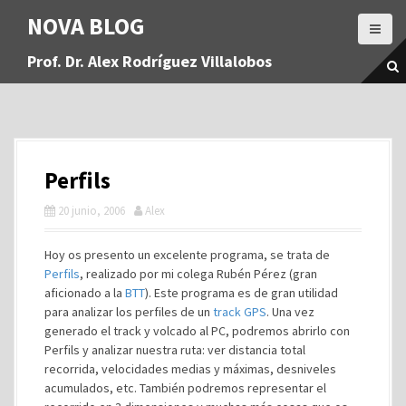
S
NOVA BLOG
a
l
Prof. Dr. Alex Rodríguez Villalobos
t
a
r
a
l
c
Perfils
o
n
20 junio, 2006
Alex
t
e
Hoy os presento un excelente programa, se trata de
n
Perfils
, realizado por mi colega Rubén Pérez (gran
i
aficionado a la
BTT
). Este programa es de gran utilidad
d
para analizar los perfiles de un
track GPS
. Una vez
o
generado el track y volcado al PC, podremos abrirlo con
Perfils y analizar nuestra ruta: ver distancia total
recorrida, velocidades medias y máximas, desniveles
acumulados, etc. También podremos representar el