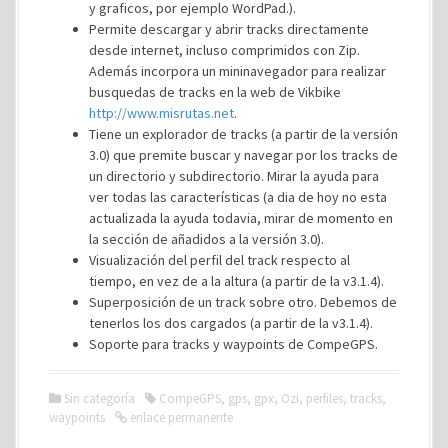
y graficos, por ejemplo WordPad.).
Permite descargar y abrir tracks directamente
desde internet, incluso comprimidos con Zip.
Además incorpora un mininavegador para realizar
busquedas de tracks en la web de Vikbike
http://www.misrutas.net
.
Tiene un explorador de tracks (a partir de la versión
3.0) que premite buscar y navegar por los tracks de
un directorio y subdirectorio. Mirar la ayuda para
ver todas las características (a dia de hoy no esta
actualizada la ayuda todavia, mirar de momento en
la sección de añadidos a la versión 3.0).
Visualización del perfil del track respecto al
tiempo, en vez de a la altura (a partir de la v3.1.4).
Superposición de un track sobre otro. Debemos de
tenerlos los dos cargados (a partir de la v3.1.4).
Soporte para tracks y waypoints de CompeGPS.
Sin categoría
CompeGPS
,
gps
,
gpx
,
Ozi
,
perfiles
,
tracks
,
waypoints
enlace permanente