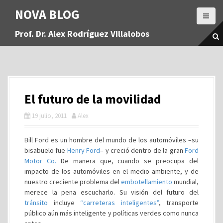
S
NOVA BLOG
a
l
Prof. Dr. Alex Rodríguez Villalobos
t
a
r
a
l
c
El futuro de la movilidad
o
n
19 julio, 2011
Alex
t
e
Bill Ford es un hombre del mundo de los automóviles –su
n
bisabuelo fue
Henry Ford
– y creció dentro de la gran
Ford
i
Motor Co.
De manera que, cuando se preocupa del
d
impacto de los automóviles en el medio ambiente, y de
o
nuestro creciente problema del
embotellamiento
mundial,
merece la pena escucharlo. Su visión del futuro del
tránsito
incluye
“carreteras inteligentes”
, transporte
público aún más inteligente y políticas verdes como nunca