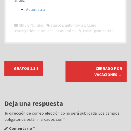
antes.
Automatrix
GIS y GPS
,
rutas
atascos
,
automóviles
,
futuro
,
investigación
,
movilidad
,
rutas
,
tráfico
enlace permanente
N
←
GRAFOS 1.3.3
CERRADO POR
a
VACACIONES
→
v
e
g
Deja una respuesta
a
c
Tu dirección de correo electrónico no será publicada.
Los campos
obligatorios están marcados con
*
i
ó
Comentario
*