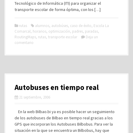
Tecnológico de Informática (ITI) para organizar el
transporte escolar de forma óptima, con los […]
rutas
alumnos
,
autobúses
,
caso de éxito
,
Escola La
Comarcal
,
horarios
,
optimización
,
padres
,
paradas
,
RoutingMaps
,
rutas
,
transporte escolar
Deja un
comentario
Autobuses en tiempo real
21 septiembre, 2006
En la web Bilbao.bi ya es posible hacer un seguimiento
de los autobuses de Bilbao en tiempo real gracias a los
GPS que incorporan los Autobuses Bilbobus. Para ver la
situación en la que se encuentra un Bilbobus, hay que