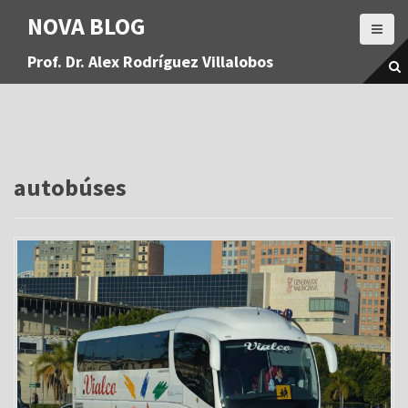
S
NOVA BLOG
a
l
Prof. Dr. Alex Rodríguez Villalobos
t
a
r
a
l
c
o
autobúses
n
t
e
n
i
d
o