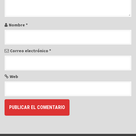
r
a
d
a
Nombre
*
s
Correo electrónico
*
Web