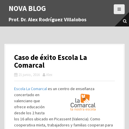
S
NOVA BLOG
a
l
Prof. Dr. Alex Rodríguez Villalobos
t
a
r
a
l
c
Caso de éxito Escola La
o
n
Comarcal
t
21 junio, 2016
Alex
e
n
i
Escola La Comarcal
es un centro de enseñanza
d
concertado en
o
valenciano que
ofrece educación
desde los 2 hasta
los 16 años ubicado en Picassent (Valencia). Como
cooperativa mixta, trabajadores y familias cooperan para