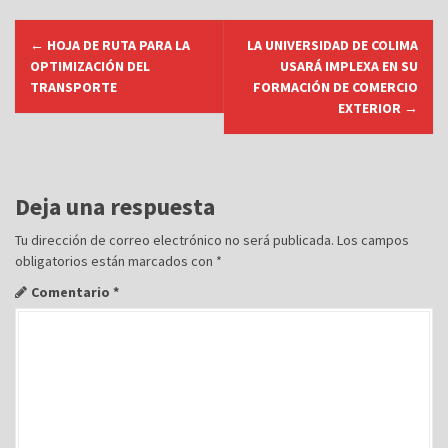
N
←
HOJA DE RUTA PARA LA
LA UNIVERSIDAD DE COLIMA
a
OPTIMIZACIÓN DEL
USARÁ IMPLEXA EN SU
v
TRANSPORTE
FORMACIÓN DE COMERCIO
EXTERIOR
→
e
g
a
c
Deja una respuesta
i
Tu dirección de correo electrónico no será publicada.
Los campos
ó
obligatorios están marcados con
*
n
Comentario
*
d
e
e
n
t