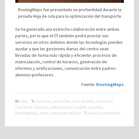
RoutingMaps fue presentado en profundidad durante la
jornada Hoja de ruta para la optimización del transporte
Se ha generado una estrecha colaboración entre ambas
partes, por lo que el ITI también podrá prestar sus
servicios en otros ámbitos donde las tecnologías pueden
ayudar a que las gestiones diarias del centro sean
llevadas de forma más rápida y eficiente: procesos de
matriculación, control de horarios, generación de
informes y notificaciones, comunicación entre padres-
alumnos-profesores.
Fuente:
RoutingMaps
rutas
alumnos
,
autobúses
,
caso de éxito
,
Escola La
Comarcal
,
horarios
,
optimización
,
padres
,
paradas
,
RoutingMaps
,
rutas
,
transporte escolar
enlace permanente