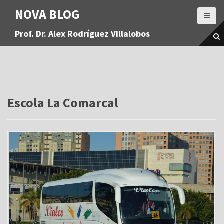
S
NOVA BLOG
a
l
Prof. Dr. Alex Rodríguez Villalobos
t
a
r
a
l
c
o
Escola La Comarcal
n
t
e
n
i
d
o