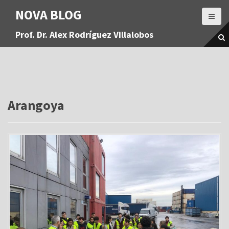
S
NOVA BLOG
a
l
Prof. Dr. Alex Rodríguez Villalobos
t
a
r
a
l
c
o
Arangoya
n
t
e
n
i
d
o