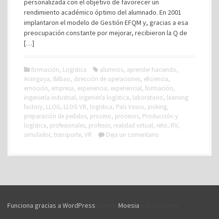
personalizada con el objetivo de favorecer un
rendimiento académico óptimo del alumnado. En 2001
implantaron el modelo de Gestión EFQM y, gracias a esa
preocupación constante por mejorar, recibieron la Q de
[…]
formación
,
Logística
alumnos
,
aprender haciendo
,
Arangoya
,
Bilbao
,
dirección de operaciones
,
eficiencia
,
emoción
,
empresa
,
experiencia
,
experiencial
,
formación
,
ingeniería industrial
,
ingeniería logística
,
laboratorio
,
learning
factory
,
LLOG
,
LLOG VR
,
logística
,
País Vasco
,
picking
,
preparación de pedidos
,
proceso
,
procesos
,
Producción y
logística
,
profesionales
,
profesor
,
realidad virtual
,
reto
,
RV
,
simulador
,
transporte
,
VR
Deja un comentario
Funciona gracias a WordPress
|
Tema:
Moesia
por aThemes