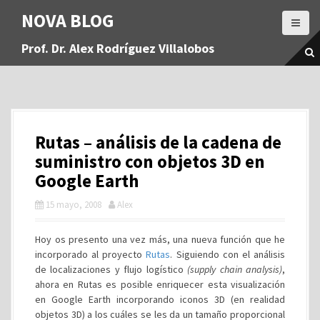
S
NOVA BLOG
a
l
Prof. Dr. Alex Rodríguez Villalobos
t
a
r
a
l
c
Rutas – análisis de la cadena de
o
n
suministro con objetos 3D en
t
Google Earth
e
n
15 mayo, 2008
Alex
i
d
Hoy os presento una vez más, una nueva función que he
o
incorporado al proyecto
Rutas
. Siguiendo con el análisis
de localizaciones y flujo logístico
(supply chain analysis)
,
ahora en Rutas es posible enriquecer esta visualización
en Google Earth incorporando iconos 3D (en realidad
objetos 3D) a los cuáles se les da un tamaño proporcional