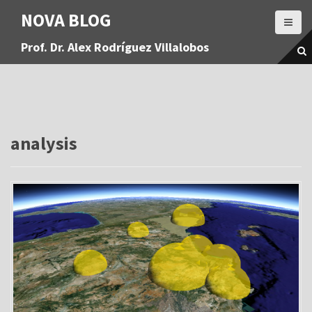
S
NOVA BLOG
a
l
Prof. Dr. Alex Rodríguez Villalobos
t
a
r
a
l
c
o
analysis
n
t
e
n
i
d
o