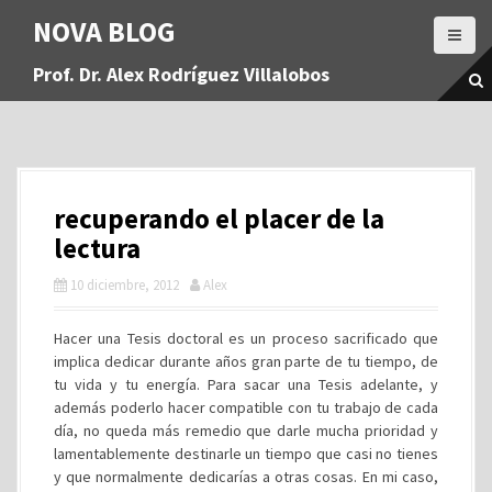
S
NOVA BLOG
a
l
Prof. Dr. Alex Rodríguez Villalobos
t
a
r
a
l
c
recuperando el placer de la
o
n
lectura
t
10 diciembre, 2012
Alex
e
n
i
Hacer una Tesis doctoral es un proceso sacrificado que
d
implica dedicar durante años gran parte de tu tiempo, de
o
tu vida y tu energía. Para sacar una Tesis adelante, y
además poderlo hacer compatible con tu trabajo de cada
día, no queda más remedio que darle mucha prioridad y
lamentablemente destinarle un tiempo que casi no tienes
y que normalmente dedicarías a otras cosas. En mi caso,