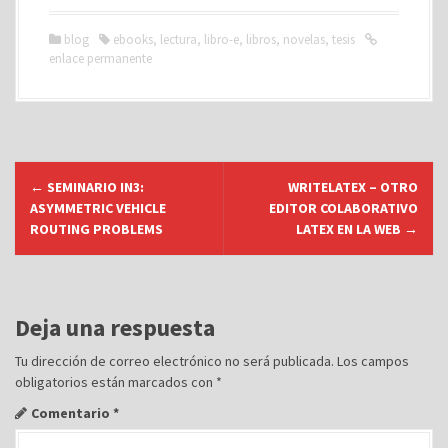
blog
ebooks
,
lectura
,
libro-e
,
libros
,
novelas
,
tesis
enlace permanente
N
←
SEMINARIO IN3:
WRITELATEX – OTRO
a
ASYMMETRIC VEHICLE
EDITOR COLABORATIVO
v
ROUTING PROBLEMS
LATEX EN LA WEB
→
e
g
a
Deja una respuesta
c
Tu dirección de correo electrónico no será publicada.
Los campos
i
obligatorios están marcados con
*
ó
Comentario
*
n