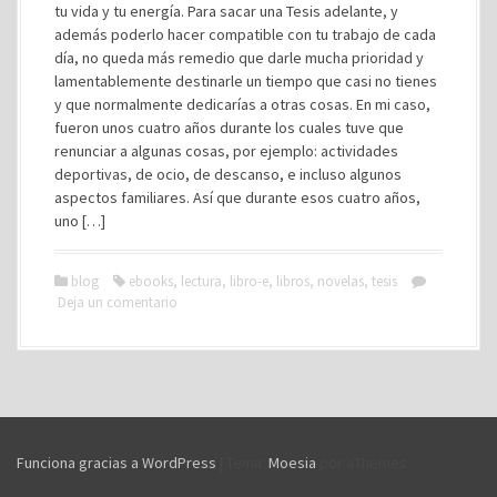
tu vida y tu energía. Para sacar una Tesis adelante, y
además poderlo hacer compatible con tu trabajo de cada
día, no queda más remedio que darle mucha prioridad y
lamentablemente destinarle un tiempo que casi no tienes
y que normalmente dedicarías a otras cosas. En mi caso,
fueron unos cuatro años durante los cuales tuve que
renunciar a algunas cosas, por ejemplo: actividades
deportivas, de ocio, de descanso, e incluso algunos
aspectos familiares. Así que durante esos cuatro años,
uno […]
blog
ebooks
,
lectura
,
libro-e
,
libros
,
novelas
,
tesis
Deja un comentario
Funciona gracias a WordPress
|
Tema:
Moesia
por aThemes