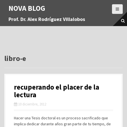
S
NOVA BLOG
a
l
Prof. Dr. Alex Rodríguez Villalobos
t
a
r
a
l
c
o
libro-e
n
t
e
n
recuperando el placer de la
i
d
lectura
o
10 diciembre, 2012
Hacer una Tesis doctoral es un proceso sacrificado que
implica dedicar durante años gran parte de tu tiempo, de