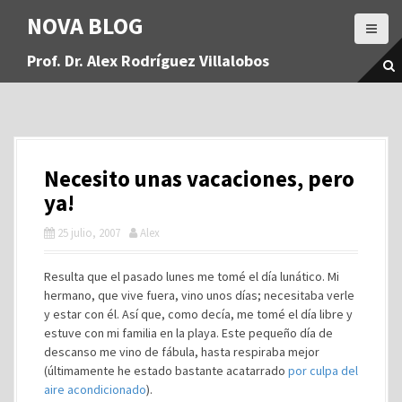
S
NOVA BLOG
a
l
Prof. Dr. Alex Rodríguez Villalobos
t
a
r
a
l
c
Necesito unas vacaciones, pero
o
n
ya!
t
25 julio, 2007
Alex
e
n
i
Resulta que el pasado lunes me tomé el día lunático. Mi
d
hermano, que vive fuera, vino unos días; necesitaba verle
o
y estar con él. Así que, como decía, me tomé el día libre y
estuve con mi familia en la playa. Este pequeño día de
descanso me vino de fábula, hasta respiraba mejor
(últimamente he estado bastante acatarrado
por culpa del
aire acondicionado
).