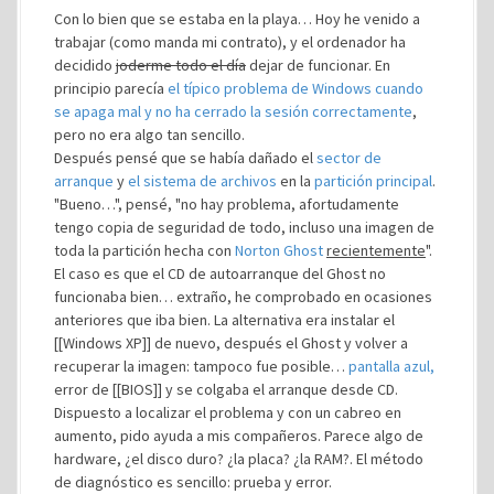
Con lo bien que se estaba en la playa… Hoy he venido a
trabajar (como manda mi contrato), y el ordenador ha
decidido
joderme todo el día
dejar de funcionar. En
principio parecía
el típico problema de Windows cuando
se apaga mal y no ha cerrado la sesión correctamente
,
pero no era algo tan sencillo.
Después pensé que se había dañado el
sector de
arranque
y
el sistema de archivos
en la
partición principal
.
"Bueno…", pensé, "no hay problema, afortudamente
tengo copia de seguridad de todo, incluso una imagen de
toda la partición hecha con
Norton Ghost
recientemente
".
El caso es que el CD de autoarranque del Ghost no
funcionaba bien… extraño, he comprobado en ocasiones
anteriores que iba bien. La alternativa era instalar el
[[Windows XP]] de nuevo, después el Ghost y volver a
recuperar la imagen: tampoco fue posible…
pantalla azul,
error de [[BIOS]] y se colgaba el arranque desde CD.
Dispuesto a localizar el problema y con un cabreo en
aumento, pido ayuda a mis compañeros. Parece algo de
hardware, ¿el disco duro? ¿la placa? ¿la RAM?. El método
de diagnóstico es sencillo: prueba y error.