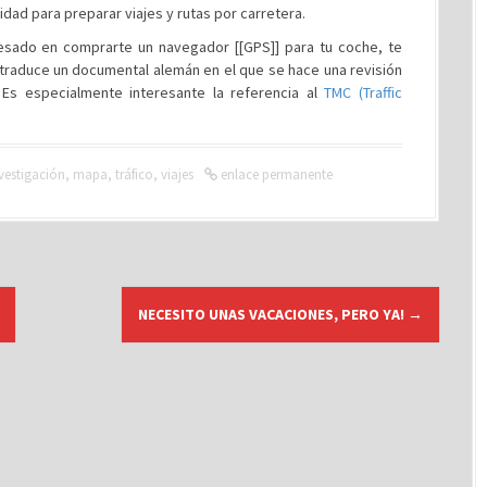
dad para preparar viajes y rutas por carretera.
eresado en comprarte un navegador [[GPS]] para tu coche, te
 traduce un documental alemán en el que se hace una revisión
. Es especialmente interesante la referencia al
TMC (Traffic
vestigación
,
mapa
,
tráfico
,
viajes
enlace permanente
NECESITO UNAS VACACIONES, PERO YA!
→