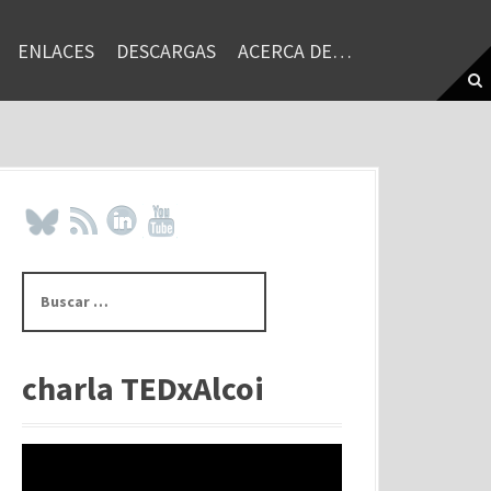
ENLACES
DESCARGAS
ACERCA DE…
B
u
s
c
a
charla TEDxAlcoi
r
: