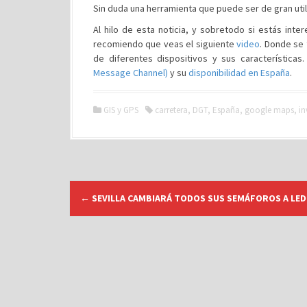
Sin duda una herramienta que puede ser de gran utili
Al hilo de esta noticia, y sobretodo si estás int
recomiendo que veas el siguiente
video
. Donde se
de diferentes dispositivos y sus características
Message Channel)
y su
disponibilidad en España
.
GIS y GPS
carretera
,
DGT
,
España
,
google maps
,
in
N
←
SEVILLA CAMBIARÁ TODOS SUS SEMÁFOROS A LED
a
v
e
g
a
c