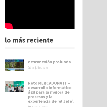
lo más reciente
desconexión profunda
28 julio, 2026
Reto MERCADONA IT –
desarrollo informático
ágil para la mejora de
procesos y la
experiencia de ‘el Jefe’.