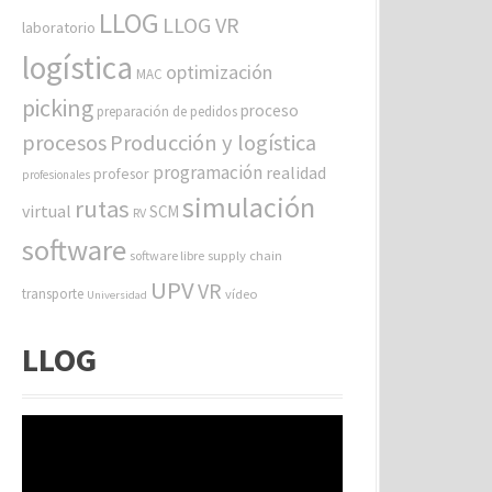
LLOG
LLOG VR
laboratorio
logística
optimización
MAC
picking
proceso
preparación de pedidos
procesos
Producción y logística
programación
realidad
profesor
profesionales
simulación
rutas
virtual
SCM
RV
software
software libre
supply chain
UPV
VR
transporte
vídeo
Universidad
LLOG