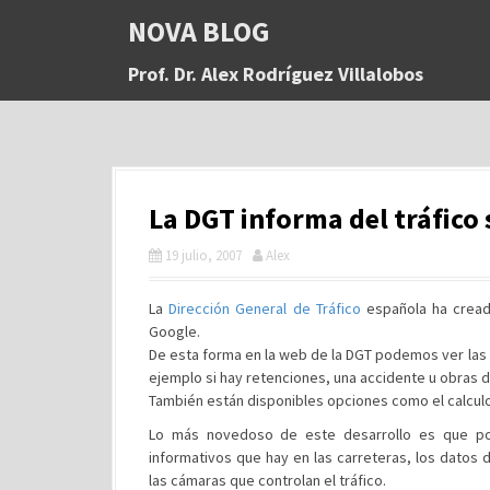
S
NOVA BLOG
a
l
Prof. Dr. Alex Rodríguez Villalobos
t
a
r
a
l
c
La DGT informa del tráfic
o
n
19 julio, 2007
Alex
t
e
n
La
Dirección General de Tráfico
española ha crea
i
Google.
d
De esta forma en la web de la DGT podemos ver las 
o
ejemplo si hay retenciones, una accidente u obras 
También están disponibles opciones como el calculo
Lo más novedoso de este desarrollo es que po
informativos que hay en las carreteras, los datos 
las cámaras que controlan el tráfico.