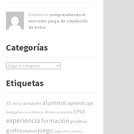
Emiliano en
comprendiendo el
mercado: juego de simulación
de bolsa
Categorías
C
a
t
Etiquetas
e
g
o
alumnos
aprendizaje
almacén
r
3D
Alcoy
í
EPSA
beergame
eficiencia
docencia
empresa
curso
a
experiencia
formación
gnu/linux
s
juego
grafos
implexa
juego de la cerveza