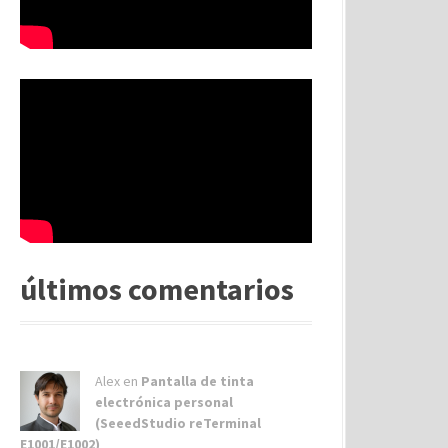
últimos comentarios
Alex
en
Pantalla de tinta
electrónica personal
(SeeedStudio reTerminal
E1001/E1002)