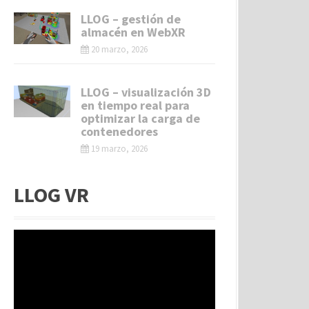
LLOG – gestión de
almacén en WebXR
20 marzo, 2026
LLOG – visualización 3D
en tiempo real para
optimizar la carga de
contenedores
19 marzo, 2026
LLOG VR