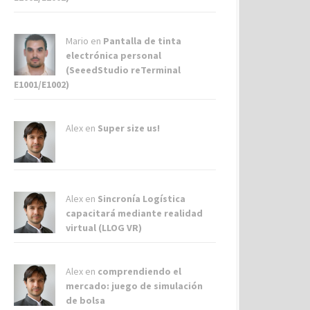
Mario en
Pantalla de tinta
electrónica personal
(SeeedStudio reTerminal
E1001/E1002)
Alex
en
Super size us!
Alex
en
Sincronía Logística
capacitará mediante realidad
virtual (LLOG VR)
Alex
en
comprendiendo el
mercado: juego de simulación
de bolsa