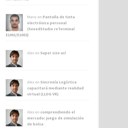
Mario en
Pantalla de tinta
electrónica personal
(SeeedStudio reTerminal
E1001/E1002)
Alex
en
Super size us!
Alex
en
Sincronía Logística
capacitará mediante realidad
virtual (LLOG VR)
Alex
en
comprendiendo el
mercado: juego de simulación
de bolsa