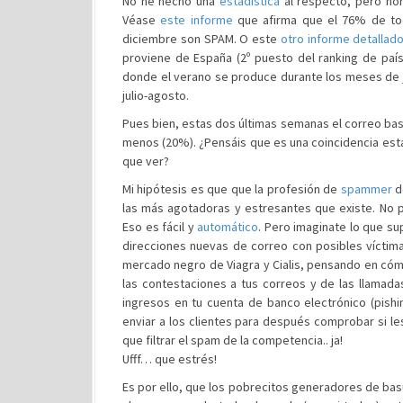
No he hecho una
estadística
al respecto, pero nor
Véase
este informe
que afirma que el 76% de tod
diciembre son SPAM. O este
otro informe detallad
proviene de España (2º puesto del ranking de país
donde el verano se produce durante los meses de j
julio-agosto.
Pues bien, estas dos últimas semanas el correo basu
menos (20%). ¿Pensáis que es una coincidencia est
que ver?
Mi hipótesis es que que la profesión de
spammer
d
las más agotadoras y estresantes que existe. No p
Eso es fácil y
automático
. Pero imaginate lo que s
direcciones nuevas de correo con posibles víctima
mercado negro de Viagra y Cialis, pensando en cóm
las contestaciones a tus correos y de las llamada
ingresos en tu cuenta de banco electrónico (pishi
enviar a los clientes para después comprobar si le
que filtrar el spam de la competencia.. ja!
Ufff… que estrés!
Es por ello, que los pobrecitos generadores de bas