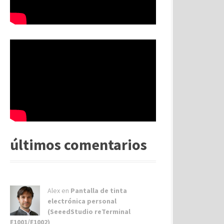
últimos comentarios
Alex
en
Pantalla de tinta
electrónica personal
(SeeedStudio reTerminal
E1001/E1002)