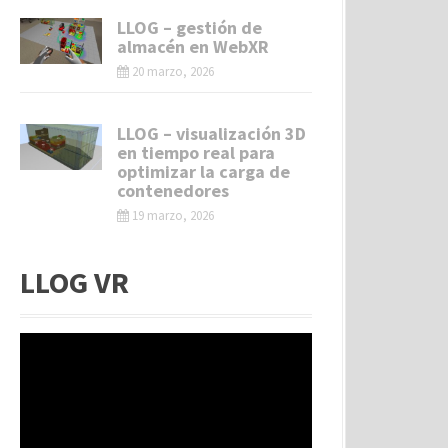
LLOG – gestión de
almacén en WebXR
20 marzo, 2026
LLOG – visualización 3D
en tiempo real para
optimizar la carga de
contenedores
19 marzo, 2026
LLOG VR