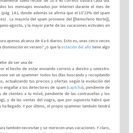
malmente suelo recibir de 20 a 40 correos basura cada día.
os los mensajes enviados por Internet durante el mes de
o
(pág. 14-), donde además se afirma que el 10’23% del spam
es) . La mayoría del spam proviene del [[hemisferio Norte]],
unio-agosto, y la mayor parte de las vacaciones estivales en
ra apenas alcanza de 4 a 6 diarios. Esto es, unas cinco veces
a disminución en verano? ¿o que la
estación del año
tiene algo
ebe de ser una de
or el hecho de estar enviando correos a diestro y siniestro.
upone ser un spammer: todos los días buscando y recopilando
s, actualizando tus precios y ofertas según la evolución del
o engañar a los detectores de spam (
captcha
), pendiente de
s de clientes a tu móvil, pendiente de las contraseñas y los
ng), y de las ventas del viagra, que por supuesto habrá que
s ha llegado. Y por último, el propio spammer también tendrá
ura también necesitan y se merecen unas vacaciones. Y claro,