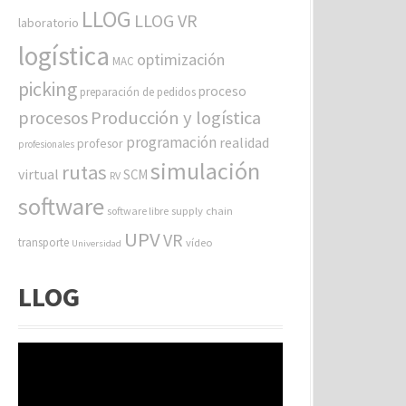
LLOG
LLOG VR
laboratorio
logística
optimización
MAC
picking
proceso
preparación de pedidos
procesos
Producción y logística
programación
realidad
profesor
profesionales
simulación
rutas
virtual
SCM
RV
software
software libre
supply chain
UPV
VR
transporte
vídeo
Universidad
LLOG