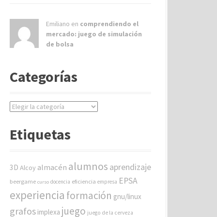
Emiliano en
comprendiendo el
mercado: juego de simulación
de bolsa
Categorías
C
a
t
Etiquetas
e
g
o
alumnos
aprendizaje
almacén
r
3D
Alcoy
í
EPSA
beergame
eficiencia
docencia
empresa
curso
a
experiencia
formación
gnu/linux
s
juego
grafos
implexa
juego de la cerveza