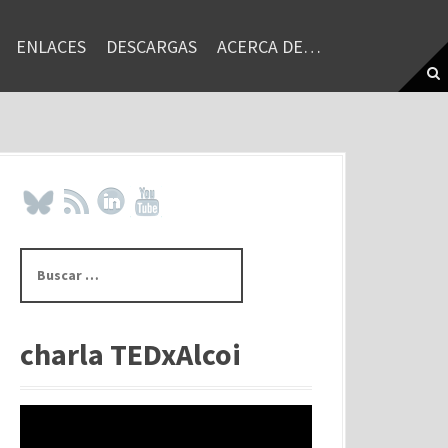
ENLACES
DESCARGAS
ACERCA DE…
B
u
s
c
a
charla TEDxAlcoi
r
: