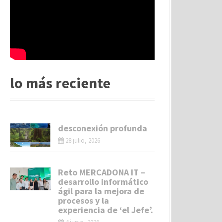
lo más reciente
desconexión profunda
28 julio, 2026
Reto MERCADONA IT –
desarrollo informático
ágil para la mejora de
procesos y la
experiencia de ‘el Jefe’.