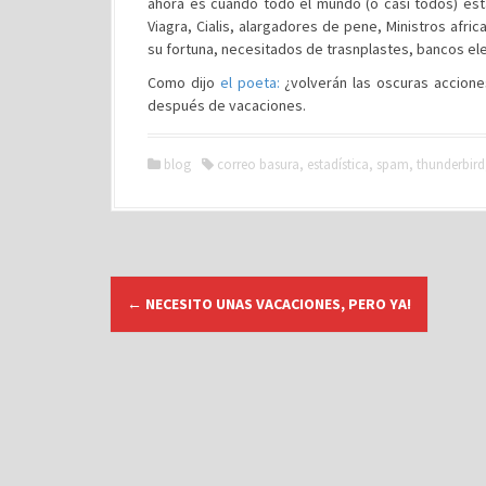
ahora es cuando todo el mundo (o casi todos) est
Viagra, Cialis, alargadores de pene, Ministros afri
su fortuna, necesitados de trasnplastes, bancos ele
Como dijo
el poeta:
¿volverán las oscuras accion
después de vacaciones.
blog
correo basura
,
estadística
,
spam
,
thunderbird
N
←
NECESITO UNAS VACACIONES, PERO YA!
a
v
e
g
a
c