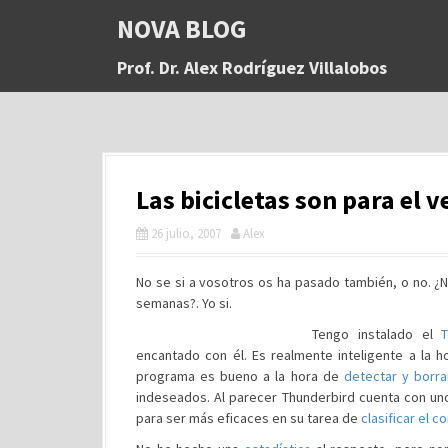
S
NOVA BLOG
a
l
Prof. Dr. Alex Rodríguez Villalobos
t
a
r
a
l
c
Las bicicletas son para el 
o
n
26 julio, 2007
Alex
t
e
n
No se si a vosotros os ha pasado también, o no. ¿
i
semanas?. Yo si.
d
Tengo instalado el
o
encantado con él. Es realmente inteligente a la ho
programa es bueno a la hora de
detectar y borra
indeseados. Al parecer Thunderbird cuenta con u
para ser más eficaces en su tarea de
clasificar el c