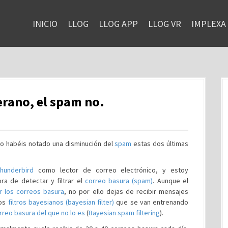
INICIO
LLOG
LLOG APP
LLOG VR
IMPLEXA
verano, el spam no.
No habéis notado una disminución del
spam
estas dos últimas
Thunderbird
como lector de correo electrónico, y estoy
ra de detectar y filtrar el
correo basura (spam)
. Aunque el
r los correos basura
, no por ello dejas de recibir mensajes
nos
filtros bayesianos (bayesian filter)
que se van entrenando
orreo basura del que no lo es
(
Bayesian spam filtering
).