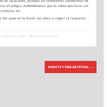
án de vacaciones, incluídos los vendedores clandestinos de
canos en peligro, multimillonarios que no saben que hacer con
ctrónicos, etc.
es del spam en mi buzón sus nidos a colgar? La respuesta…
,
vacaciones
,
verano
enlace permanente
ROBOTS Y VIDA ARTIFICIAL
→